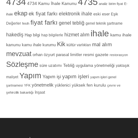
4734
4735
4734 Kamu İhale Kanunu
analiz
birim fiyat
E-
ekap
ek fiyat farkı
elektronik ihale
eski eser
Eşik
ihale
fiyat farkı
genel tebliğ
Değerler
genel teknik şartname
fesih
ihale
hizmet alım
hakediş
Hap bilgi
kamu ihale
hap bilgilerle
Kik
mal alım
kanunu
kamu ihale kurumu
kültür varlıkları
mevzuat
orhan özyurt
resmi gazete
parasal limitler
restorasyon
Sözleşme
Tebliğ
süre uzatımı
uygulama yönetmeliği
yaklaşık
Yapım
yapım işleri
Yapım işi
maliyet
yapım işleri genel
yönetmelik
yüksek fen kurulu
yüklenici
şartnamesi
YFK
çevre ve
İnşaat
şehircilik bakanlığı