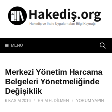
İçeriğe
atla
Arama:
MENÜ
Merkezi Yönetim Harcama
Belgeleri Yönetmeliğinde
Değişiklik
6 KASIM 2016
/
ERIM H. DİLMEN
/
YORUM YAPIN