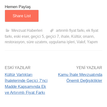
Hemen Paylaş
Share List
Mevzuat Haberleri
artırımlı fiyat farkı
,
ek fiyat
farkı
,
eski eser
,
geçici 5
,
geçici 7
,
ihale
,
Kültür
,
onarın
,
restorasyon
,
süre uzatımı
,
uygulama işleri
,
Vakıf
,
Yapım
ESKI YAZILAR
YENI YAZILAR
Kültür Varlıkları
Kamu İhale Mevzuatında
İhalelerinde Geçici 7’nci
Önemli Değişiklikler
Madde Kapsamında Ek
ve Artırımlı Fiyat Farkı