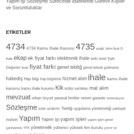
Yapım İşi Sözleşme Sürecinde İdarelerde Görevli Kişiler
ve Sorumluluklar
ETIKETLER
4734
4735
4734 Kamu İhale Kanunu
analiz
birim fiyat
E-
ekap
ek fiyat farkı
elektronik ihale
eski eser
Eşik
ihale
fiyat farkı
genel tebliğ
Değerler
genel teknik şartname
fesih
ihale
hizmet alım
hakediş
Hap bilgi
kamu ihale
hap bilgilerle
Kik
mal alım
kanunu
kamu ihale kurumu
kültür varlıkları
mevzuat
orhan özyurt
resmi gazete
parasal limitler
restorasyon
Sözleşme
Tebliğ
süre uzatımı
uygulama yönetmeliği
yaklaşık
Yapım
yapım işleri
Yapım işi
maliyet
yapım işleri genel
yönetmelik
yüksek fen kurulu
yüklenici
şartnamesi
YFK
çevre ve