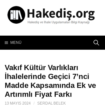
İçeriğe
atla
Arama:
MENÜ
Vakıf Kültür Varlıkları
İhalelerinde Geçici 7’nci
Madde Kapsamında Ek ve
Artırımlı Fiyat Farkı
13 MAYIS 2024
/
SERDAL BELEK