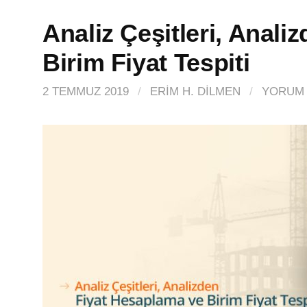
Analiz Çeşitleri, Anal
Birim Fiyat Tespiti
2 TEMMUZ 2019
/
ERIM H. DİLMEN
/
YORUM 