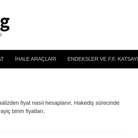
AT
İHALE ARAÇLARI
ENDEKSLER VE F.F. KATSAY
 Analizden fiyat nasıl hesaplanır, Hakediş sürecinde
yiç birim fiyatları.