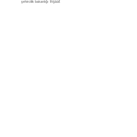
İnşaat
şehircilik bakanlığı