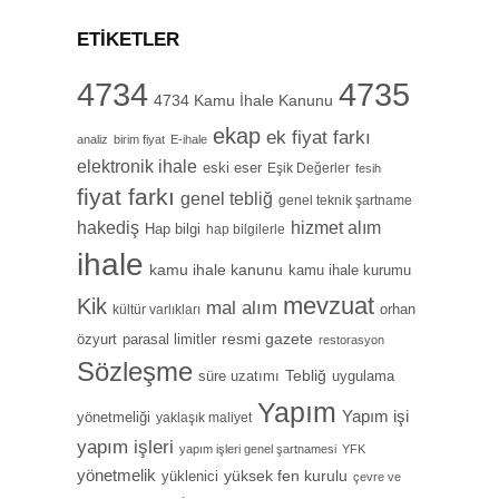
ETIKETLER
4734
4735
4734 Kamu İhale Kanunu
ekap
ek fiyat farkı
analiz
birim fiyat
E-ihale
elektronik ihale
eski eser
Eşik Değerler
fesih
fiyat farkı
genel tebliğ
genel teknik şartname
hizmet alım
hakediş
Hap bilgi
hap bilgilerle
ihale
kamu ihale kanunu
kamu ihale kurumu
mevzuat
Kik
mal alım
orhan
kültür varlıkları
özyurt
resmi gazete
parasal limitler
restorasyon
Sözleşme
Tebliğ
süre uzatımı
uygulama
Yapım
Yapım işi
yönetmeliği
yaklaşık maliyet
yapım işleri
yapım işleri genel şartnamesi
YFK
yönetmelik
yüksek fen kurulu
yüklenici
çevre ve