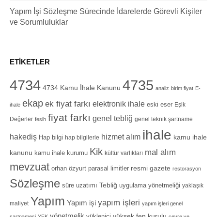
Yapım İşi Sözleşme Sürecinde İdarelerde Görevli Kişiler
ve Sorumluluklar
ETIKETLER
4734
4735
4734 Kamu İhale Kanunu
analiz
birim fiyat
E-
ekap
ek fiyat farkı
elektronik ihale
eski eser
Eşik
ihale
fiyat farkı
genel tebliğ
Değerler
genel teknik şartname
fesih
ihale
hizmet alım
hakediş
Hap bilgi
kamu ihale
hap bilgilerle
Kik
mal alım
kanunu
kamu ihale kurumu
kültür varlıkları
mevzuat
orhan özyurt
resmi gazete
parasal limitler
restorasyon
Sözleşme
Tebliğ
süre uzatımı
uygulama yönetmeliği
yaklaşık
Yapım
yapım işleri
Yapım işi
maliyet
yapım işleri genel
yönetmelik
yüksek fen kurulu
yüklenici
şartnamesi
YFK
çevre ve