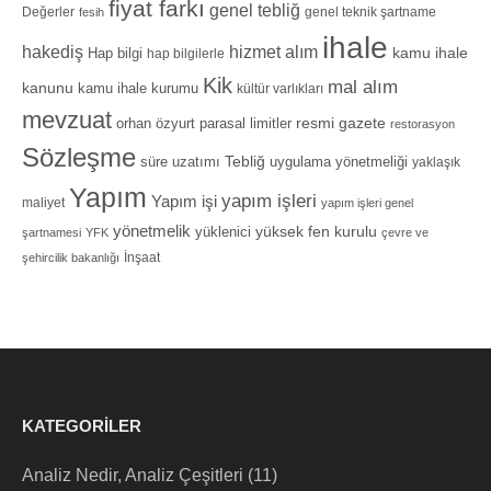
fiyat farkı
genel tebliğ
Değerler
genel teknik şartname
fesih
ihale
hizmet alım
hakediş
Hap bilgi
kamu ihale
hap bilgilerle
Kik
mal alım
kanunu
kamu ihale kurumu
kültür varlıkları
mevzuat
orhan özyurt
resmi gazete
parasal limitler
restorasyon
Sözleşme
Tebliğ
süre uzatımı
uygulama yönetmeliği
yaklaşık
Yapım
yapım işleri
Yapım işi
maliyet
yapım işleri genel
yönetmelik
yüksek fen kurulu
yüklenici
şartnamesi
YFK
çevre ve
İnşaat
şehircilik bakanlığı
KATEGORILER
Analiz Nedir, Analiz Çeşitleri
(11)