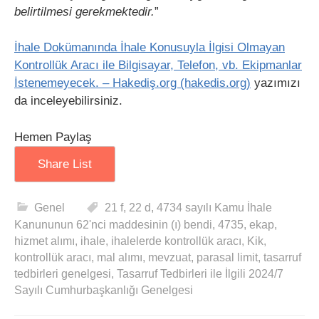
belirtilmesi gerekmektedir.
”
İhale Dokümanında İhale Konusuyla İlgisi Olmayan
Kontrollük Aracı ile Bilgisayar, Telefon, vb. Ekipmanlar
İstenemeyecek. – Hakediş.org (hakedis.org)
yazımızı
da inceleyebilirsiniz.
Hemen Paylaş
Share List
Genel
21 f
,
22 d
,
4734 sayılı Kamu İhale
Kanununun 62'nci maddesinin (ı) bendi
,
4735
,
ekap
,
hizmet alımı
,
ihale
,
ihalelerde kontrollük aracı
,
Kik
,
kontrollük aracı
,
mal alımı
,
mevzuat
,
parasal limit
,
tasarruf
tedbirleri genelgesi
,
Tasarruf Tedbirleri ile İlgili 2024/7
Sayılı Cumhurbaşkanlığı Genelgesi