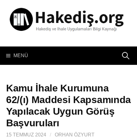
İçeriğe
atla
Arama:
MENÜ
Kamu İhale Kurumuna
62/(ı) Maddesi Kapsamında
Yapılacak Uygun Görüş
Başvuruları
15 TEMMUZ 2024
/
ORHAN ÖZYURT