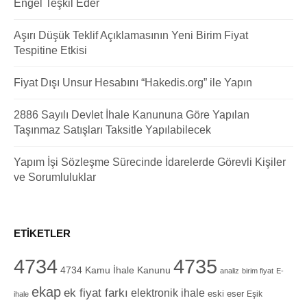
Engel Teşkil Eder
Aşırı Düşük Teklif Açıklamasının Yeni Birim Fiyat
Tespitine Etkisi
Fiyat Dışı Unsur Hesabını “Hakedis.org” ile Yapın
2886 Sayılı Devlet İhale Kanununa Göre Yapılan
Taşınmaz Satışları Taksitle Yapılabilecek
Yapım İşi Sözleşme Sürecinde İdarelerde Görevli Kişiler
ve Sorumluluklar
ETIKETLER
4734
4735
4734 Kamu İhale Kanunu
analiz
birim fiyat
E-
ekap
ek fiyat farkı
elektronik ihale
eski eser
Eşik
ihale