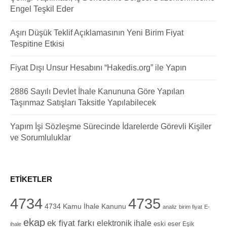
Engel Teşkil Eder
Aşırı Düşük Teklif Açıklamasının Yeni Birim Fiyat
Tespitine Etkisi
Fiyat Dışı Unsur Hesabını “Hakedis.org” ile Yapın
2886 Sayılı Devlet İhale Kanununa Göre Yapılan
Taşınmaz Satışları Taksitle Yapılabilecek
Yapım İşi Sözleşme Sürecinde İdarelerde Görevli Kişiler
ve Sorumluluklar
ETIKETLER
4734
4735
4734 Kamu İhale Kanunu
analiz
birim fiyat
E-
ekap
ek fiyat farkı
elektronik ihale
eski eser
Eşik
ihale