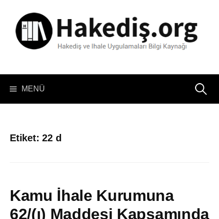
İçeriğe
atla
Arama:
MENÜ
Etiket:
22 d
Kamu İhale Kurumuna
62/(ı) Maddesi Kapsamında