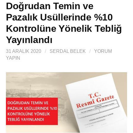
Doğrudan Temin ve
Pazalık Usüllerinde %10
Kontrolüne Yönelik Tebliğ
Yayınlandı
31 ARALIK 2020
/
SERDAL BELEK
/
YORUM
YAPIN