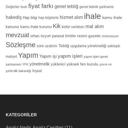
fiyat farkı
genel tebliğ
Değerler
genel teknik şartname
fesih
ihale
hizmet alım
hakediş
Hap bilgi
kamu ihale
hap bilgilerle
Kik
mal alım
kanunu
kamu ihale kurumu
kültür varlıkları
mevzuat
orhan özyurt
resmi gazete
parasal limitler
restorasyon
Sözleşme
Tebliğ
süre uzatımı
uygulama yönetmeliği
yaklaşık
Yapım
yapım işleri
Yapım işi
maliyet
yapım işleri genel
yönetmelik
yüksek fen kurulu
yüklenici
şartnamesi
YFK
çevre ve
İnşaat
şehircilik bakanlığı
KATEGORILER
Analiz Nedir, Analiz Çeşitleri
(11)