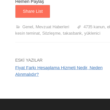
Hemen Paylaş
Share List
Genel
,
Mevzuat Haberleri
4735 kanun
,
e
kesin teminat
,
Sözleşme
,
takasbank
,
yüklenici
ESKI YAZILAR
Fiyat Farkı Hesaplama Hizmeti Nedir, Neden
Alınmalıdır?