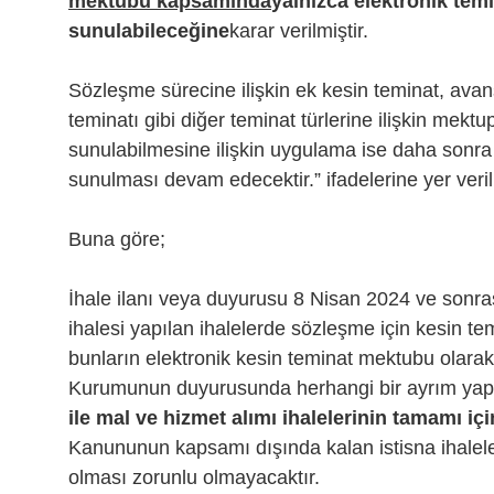
mektubu kapsamında
yalnızca elektronik tem
sunulabileceğine
karar verilmiştir.
Sözleşme sürecine ilişkin ek kesin teminat, avan
teminatı gibi diğer teminat türlerine ilişkin mekt
sunulabilmesine ilişkin uygulama ise daha sonra 
sunulması devam edecektir.” ifadelerine yer verilm
Buna göre;
İhale ilanı veya duyurusu 8 Nisan 2024 ve sonr
ihalesi yapılan ihalelerde sözleşme için kesin t
bunların elektronik kesin teminat mektubu olarak
Kurumunun duyurusunda herhangi bir ayrım yap
ile mal ve hizmet alımı ihalelerinin tamamı içi
Kanununun kapsamı dışında kalan istisna ihalele
olması zorunlu olmayacaktır.