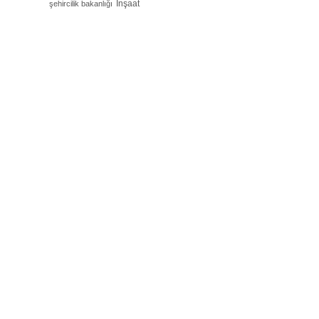
İnşaat
şehircilik bakanlığı