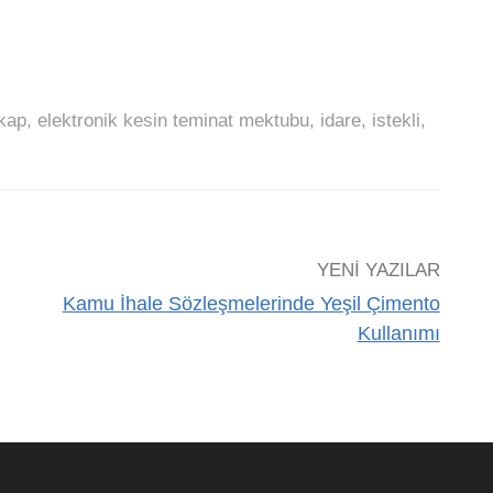
kap
,
elektronik kesin teminat mektubu
,
idare
,
istekli
,
YENI YAZILAR
Kamu İhale Sözleşmelerinde Yeşil Çimento
Kullanımı