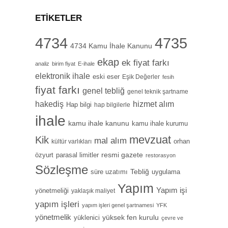
ETIKETLER
4734
4735
4734 Kamu İhale Kanunu
ekap
ek fiyat farkı
analiz
birim fiyat
E-ihale
elektronik ihale
eski eser
Eşik Değerler
fesih
fiyat farkı
genel tebliğ
genel teknik şartname
hizmet alım
hakediş
Hap bilgi
hap bilgilerle
ihale
kamu ihale kanunu
kamu ihale kurumu
mevzuat
Kik
mal alım
orhan
kültür varlıkları
özyurt
resmi gazete
parasal limitler
restorasyon
Sözleşme
Tebliğ
süre uzatımı
uygulama
Yapım
Yapım işi
yönetmeliği
yaklaşık maliyet
yapım işleri
yapım işleri genel şartnamesi
YFK
yönetmelik
yüksek fen kurulu
yüklenici
çevre ve