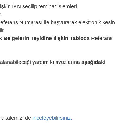
lişkin İKN seçilip teminat işlemleri
.
ferans Numarası ile başvurarak elektronik kesin
ir.
elgelerin Teyidine İlişkin Tablo
da Referans
aydalanabileceği yardım kılavuzlarına
aşağıdaki
 makalemizi de
inceleyebilirsiniz.