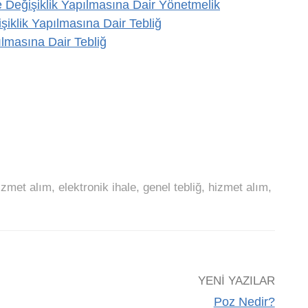
e Değişiklik Yapılmasına Dair Yönetmelik
şiklik Yapılmasına Dair Tebliğ
ılmasına Dair Tebliğ
izmet alım
,
elektronik ihale
,
genel tebliğ
,
hizmet alım
,
YENI YAZILAR
Poz Nedir?