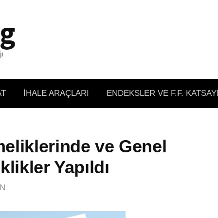
AT
İHALE ARAÇLARI
ENDEKSLER VE F.F. KATSAY
eliklerinde ve Genel
likler Yapıldı
IN