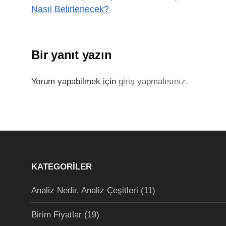
Nasıl Belirlenecek?
Bir yanıt yazın
Yorum yapabilmek için
giriş yapmalısınız
.
KATEGORILER
Analiz Nedir, Analiz Çeşitleri
(11)
Birim Fiyatlar
(19)