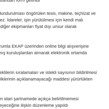
tandart form getirildi
ulundurulması öngörülen tesis, makine, teçhizat ve
ez. İdareler, işin yürütülmesi için kendi malı
diğer ekipmanları fiyat dışı unsur olarak
rumla EKAP üzerinden online bilgi alışverişine
amış kuruluşlardan alınarak elektronik ortamda
klilerin sıralamaları ve istekli sayısının bildirilmesi
kimliklerinin açıklanamayacağı maddesi yürürlükten
nin idari şartnamede açıkça belirtilmemesi
meyeceğine ilişkin düzenleme yapıldı