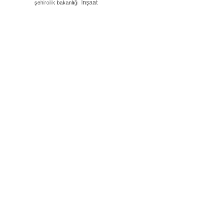
İnşaat
şehircilik bakanlığı