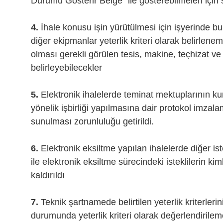
Durumu Gösterir Belge” ile gösterebilmeleri için s
4.
İhale konusu işin yürütülmesi için işyerinde b
diğer ekipmanlar yeterlik kriteri olarak belirlenem
olması gerekli görülen tesis, makine, teçhizat ve 
belirleyebilecekler
5.
Elektronik ihalelerde teminat mektuplarının ku
yönelik işbirliği yapılmasına dair protokol imzal
sunulması zorunluluğu getirildi.
6.
Elektronik eksiltme yapılan ihalelerde diğer iste
ile elektronik eksiltme sürecindeki isteklilerin 
kaldırıldı
7.
Teknik şartnamede belirtilen yeterlik kriterleri
durumunda yeterlik kriteri olarak değerlendirile