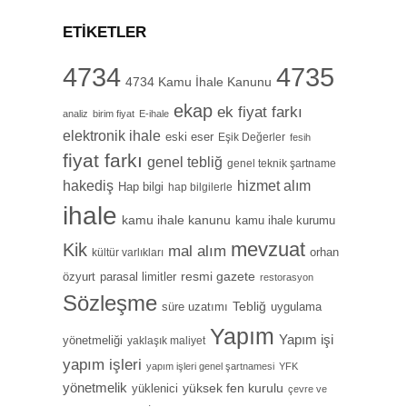
ETIKETLER
4734
4735
4734 Kamu İhale Kanunu
ekap
ek fiyat farkı
analiz
birim fiyat
E-ihale
elektronik ihale
eski eser
Eşik Değerler
fesih
fiyat farkı
genel tebliğ
genel teknik şartname
hizmet alım
hakediş
Hap bilgi
hap bilgilerle
ihale
kamu ihale kanunu
kamu ihale kurumu
mevzuat
Kik
mal alım
orhan
kültür varlıkları
özyurt
resmi gazete
parasal limitler
restorasyon
Sözleşme
Tebliğ
süre uzatımı
uygulama
Yapım
Yapım işi
yönetmeliği
yaklaşık maliyet
yapım işleri
yapım işleri genel şartnamesi
YFK
yönetmelik
yüksek fen kurulu
yüklenici
çevre ve