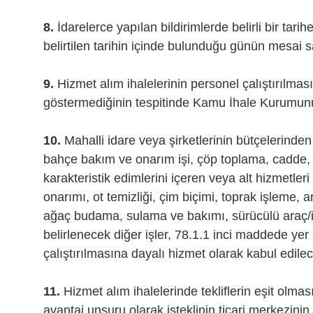
8.
İdarelerce yapılan bildirimlerde belirli bir tari
belirtilen tarihin içinde bulunduğu günün mesai s
9.
Hizmet alım ihalelerinin personel çalıştırılması
göstermediğinin tespitinde Kamu İhale Kurumunun 
10.
Mahalli idare veya şirketlerinin bütçelerinden 
bahçe bakım ve onarım işi, çöp toplama, cadde, s
karakteristik edimlerini içeren veya alt hizmetleri
onarımı, ot temizliği, çim biçimi, toprak işleme, ar
ağaç budama, sulama ve bakımı, sürücülü araç/iş
belirlenecek diğer işler, 78.1.1 inci maddede yer
çalıştırılmasına dayalı hizmet olarak kabul edile
11.
Hizmet alım ihalelerinde tekliflerin eşit ol
avantaj unsuru olarak isteklinin ticari merkezinin