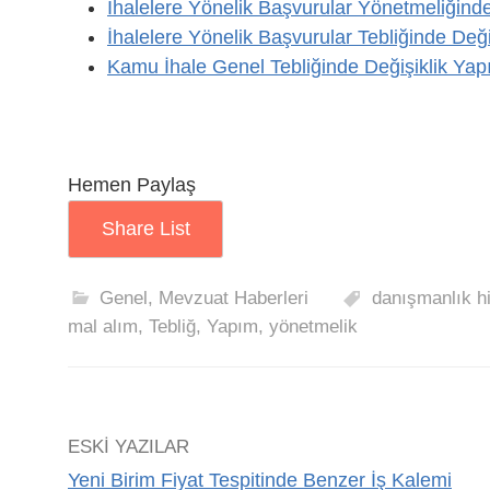
İhalelere Yönelik Başvurular Yönetmeliğind
İhalelere Yönelik Başvurular Tebliğinde Deği
Kamu İhale Genel Tebliğinde Değişiklik Yap
Hemen Paylaş
Share List
Genel
,
Mevzuat Haberleri
danışmanlık h
mal alım
,
Tebliğ
,
Yapım
,
yönetmelik
ESKI YAZILAR
Yeni Birim Fiyat Tespitinde Benzer İş Kalemi