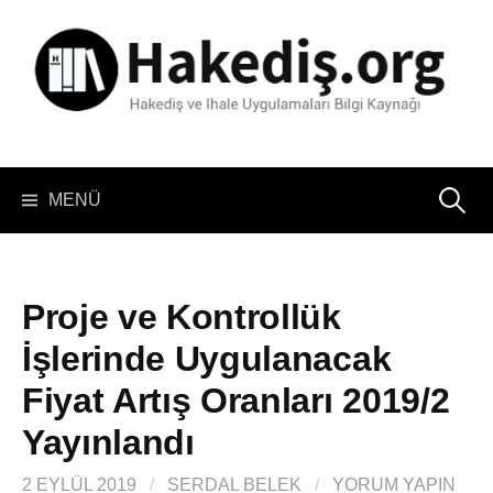
İçeriğe
atla
Arama:
MENÜ
Proje ve Kontrollük
İşlerinde Uygulanacak
Fiyat Artış Oranları 2019/2
Yayınlandı
2 EYLÜL 2019
/
SERDAL BELEK
/
YORUM YAPIN