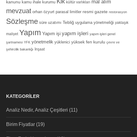
Kik
mal alım
kanunu
kamu ihale kurumu
kültür varlıkları
mevzuat
orhan özyurt
resmi gazete
parasal limitler
restorasyon
Sözleşme
Tebliğ
süre uzatımı
uygulama yönetmeliği
yaklaşık
Yapım
yapım işleri
Yapım işi
maliyet
yapım işleri genel
yönetmelik
yüksek fen kurulu
yüklenici
şartnamesi
YFK
çevre ve
İnşaat
şehircilik bakanlığı
KATEGORILER
Analiz Nedir, Analiz Çeşitleri
(11)
Birim Fiyatlar
(19)