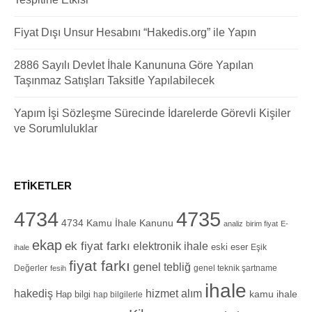
Fiyat Dışı Unsur Hesabını “Hakedis.org” ile Yapın
2886 Sayılı Devlet İhale Kanununa Göre Yapılan
Taşınmaz Satışları Taksitle Yapılabilecek
Yapım İşi Sözleşme Sürecinde İdarelerde Görevli Kişiler
ve Sorumluluklar
ETIKETLER
4734
4735
4734 Kamu İhale Kanunu
analiz
birim fiyat
E-
ekap
ek fiyat farkı
elektronik ihale
eski eser
Eşik
ihale
fiyat farkı
genel tebliğ
Değerler
genel teknik şartname
fesih
ihale
hizmet alım
hakediş
Hap bilgi
kamu ihale
hap bilgilerle