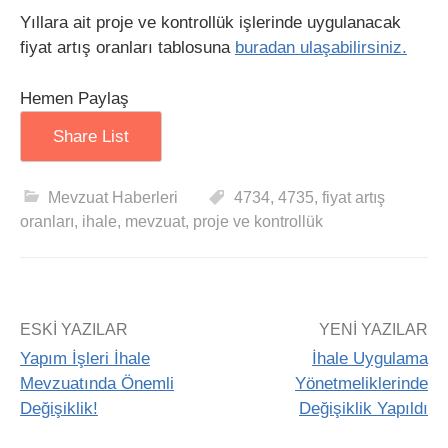
Yıllara ait proje ve kontrollük işlerinde uygulanacak
fiyat artış oranları tablosuna
buradan ulaşabilirsiniz.
Hemen Paylaş
Share List
Mevzuat Haberleri
4734
,
4735
,
fiyat artış
oranları
,
ihale
,
mevzuat
,
proje ve kontrollük
ESKI YAZILAR
YENI YAZILAR
Yapım İşleri İhale
İhale Uygulama
Mevzuatında Önemli
Yönetmeliklerinde
Değişiklik!
Değişiklik Yapıldı