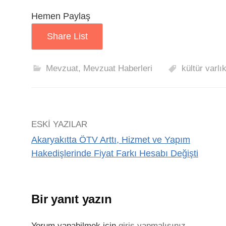
Hemen Paylaş
Share List
Mevzuat
,
Mevzuat Haberleri
kültür varlık
ESKI YAZILAR
Akaryakıtta ÖTV Arttı, Hizmet ve Yapım
Hakedişlerinde Fiyat Farkı Hesabı Değişti
Bir yanıt yazın
Yorum yapabilmek için
giriş yapmalısınız
.