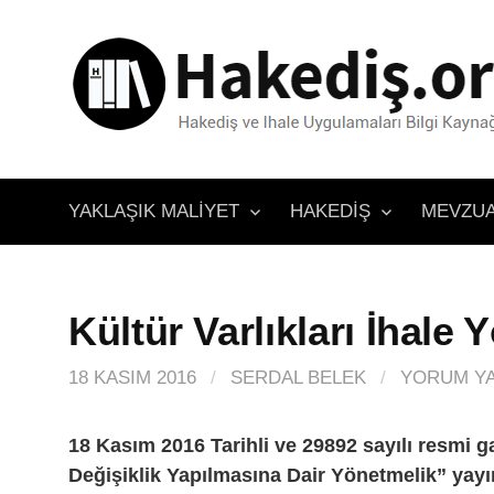
İçeriğe
atla
YAKLAŞIK MALIYET
HAKEDIŞ
MEVZU
Kültür Varlıkları İhale 
18 KASIM 2016
/
SERDAL BELEK
/
YORUM YA
18 Kasım 2016 Tarihli ve 29892 sayılı resmi g
Değişiklik Yapılmasına Dair Yönetmelik” yayı