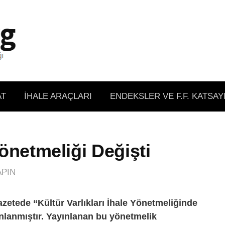
AT
İHALE ARAÇLARI
ENDEKSLER VE F.F. KATSAY
Yönetmeliği Değişti
PIN
azetede “Kültür Varlıkları İhale Yönetmeliğinde
nlanmıştır. Yayınlanan bu yönetmelik