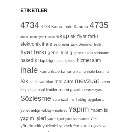
ETIKETLER
4734
4735
4734 Kamu İhale Kanunu
ekap
ek fiyat farkı
analiz
birim fiyat
E-ihale
elektronik ihale
eski eser
Eşik Değerler
fesih
fiyat farkı
genel tebliğ
genel teknik şartname
hizmet alım
hakediş
Hap bilgi
hap bilgilerle
ihale
kamu ihale kanunu
kamu ihale kurumu
mevzuat
Kik
mal alım
orhan
kültür varlıkları
özyurt
resmi gazete
parasal limitler
restorasyon
Sözleşme
Tebliğ
süre uzatımı
uygulama
Yapım
Yapım işi
yönetmeliği
yaklaşık maliyet
yapım işleri
yapım işleri genel şartnamesi
YFK
yönetmelik
yüksek fen kurulu
yüklenici
çevre ve