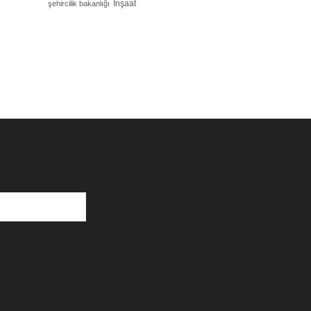
İnşaat
şehircilik bakanlığı