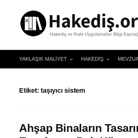
İçeriğe
atla
YAKLAŞIK MALIYET
HAKEDIŞ
MEVZU
Etiket:
taşıyıcı sistem
Ahşap Binaların Tasar