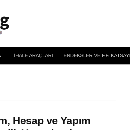
AT
İHALE ARAÇLARI
ENDEKSLER VE F.F. KATSAY
ım, Hesap ve Yapım