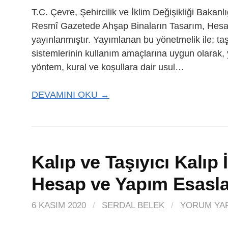
T.C. Çevre, Şehircilik ve İklim Değişikliği Bakanl
Resmî Gazetede Ahşap Binaların Tasarım, Hesa
yayınlanmıştır. Yayımlanan bu yönetmelik ile; ta
sistemlerinin kullanım amaçlarına uygun olarak, y
yöntem, kural ve koşullara dair usul…
DEVAMINI OKU →
Kalıp ve Taşıyıcı Kalıp 
Hesap ve Yapım Esaslar
6 KASIM 2020
/
SERDAL BELEK
/
YORUM YA