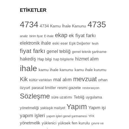
ETIKETLER
4734
4735
4734 Kamu İhale Kanunu
ekap
ek fiyat farkı
analiz
birim fiyat
E-ihale
elektronik ihale
eski eser
Eşik Değerler
fesih
fiyat farkı
genel tebliğ
genel teknik şartname
hizmet alım
hakediş
Hap bilgi
hap bilgilerle
ihale
kamu ihale kanunu
kamu ihale kurumu
mevzuat
Kik
mal alım
orhan
kültür varlıkları
özyurt
resmi gazete
parasal limitler
restorasyon
Sözleşme
Tebliğ
süre uzatımı
uygulama
Yapım
Yapım işi
yönetmeliği
yaklaşık maliyet
yapım işleri
yapım işleri genel şartnamesi
YFK
yönetmelik
yüksek fen kurulu
yüklenici
çevre ve