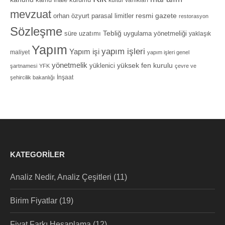
kamu ihale kurumu
kültür varlıkları
mevzuat
orhan özyurt
resmi gazete
parasal limitler
restorasyon
Sözleşme
Tebliğ
süre uzatımı
uygulama yönetmeliği
yaklaşık
Yapım
yapım işleri
Yapım işi
maliyet
yapım işleri genel
yönetmelik
yüksek fen kurulu
yüklenici
şartnamesi
YFK
çevre ve
İnşaat
şehircilik bakanlığı
KATEGORILER
Analiz Nedir, Analiz Çeşitleri
(11)
Birim Fiyatlar
(19)
Fiyat Farkı Hesaplama
(12)