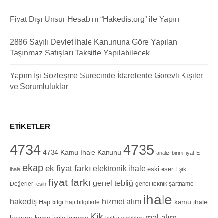
Fiyat Dışı Unsur Hesabını “Hakedis.org” ile Yapın
2886 Sayılı Devlet İhale Kanununa Göre Yapılan
Taşınmaz Satışları Taksitle Yapılabilecek
Yapım İşi Sözleşme Sürecinde İdarelerde Görevli Kişiler
ve Sorumluluklar
ETIKETLER
4734
4735
4734 Kamu İhale Kanunu
analiz
birim fiyat
E-
ekap
ek fiyat farkı
elektronik ihale
eski eser
Eşik
ihale
fiyat farkı
genel tebliğ
Değerler
genel teknik şartname
fesih
ihale
hizmet alım
hakediş
Hap bilgi
kamu ihale
hap bilgilerle
Kik
mal alım
kanunu