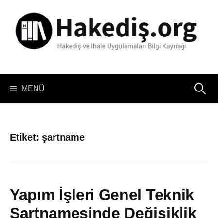
İçeriğe
atla
Arama:
MENÜ
Etiket:
şartname
Yapım İşleri Genel Teknik
Şartnamesinde Değişiklik