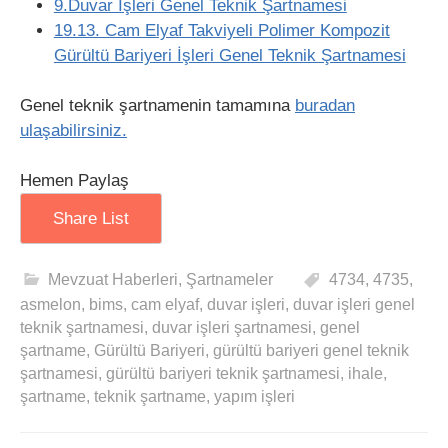
9.Duvar İşleri Genel Teknik Şartnamesi
19.13. Cam Elyaf Takviyeli Polimer Kompozit
Gürültü Bariyeri İşleri Genel Teknik Şartnamesi
Genel teknik şartnamenin tamamına
buradan
ulaşabilirsiniz.
Hemen Paylaş
Share List
Mevzuat Haberleri
,
Şartnameler
4734
,
4735
,
asmelon
,
bims
,
cam elyaf
,
duvar işleri
,
duvar işleri genel
teknik şartnamesi
,
duvar işleri şartnamesi
,
genel
şartname
,
Gürültü Bariyeri
,
gürültü bariyeri genel teknik
şartnamesi
,
gürültü bariyeri teknik şartnamesi
,
ihale
,
şartname
,
teknik şartname
,
yapım işleri