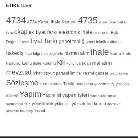
ETIKETLER
4734
4735
4734 Kamu İhale Kanunu
analiz
birim fiyat
E-
ekap
ek fiyat farkı
elektronik ihale
eski eser
Eşik
ihale
fiyat farkı
genel tebliğ
Değerler
genel teknik şartname
fesih
ihale
hizmet alım
hakediş
Hap bilgi
kamu ihale
hap bilgilerle
Kik
mal alım
kanunu
kamu ihale kurumu
kültür varlıkları
mevzuat
orhan özyurt
resmi gazete
parasal limitler
restorasyon
Sözleşme
Tebliğ
süre uzatımı
uygulama yönetmeliği
yaklaşık
Yapım
yapım işleri
Yapım işi
maliyet
yapım işleri genel
yönetmelik
yüksek fen kurulu
yüklenici
şartnamesi
YFK
çevre ve
İnşaat
şehircilik bakanlığı