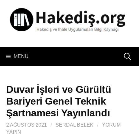
İçeriğe
atla
Arama:
MENÜ
Duvar İşleri ve Gürültü
Bariyeri Genel Teknik
Şartnamesi Yayınlandı
2 AĞUSTOS 2021
/
SERDAL BELEK
/
YORUM
YAPIN