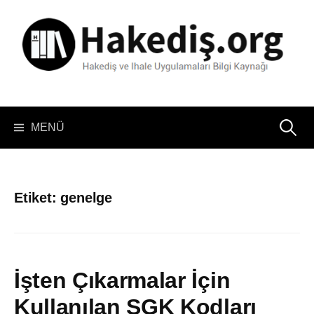
İçeriğe
atla
Arama:
MENÜ
Etiket:
genelge
İşten Çıkarmalar İçin
Kullanılan SGK Kodları