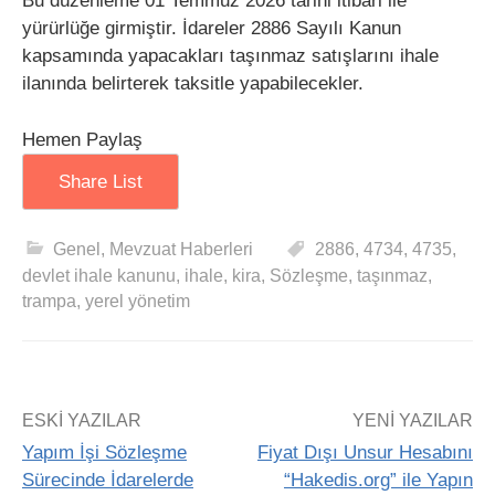
Bu düzenleme 01 Temmuz 2026 tarihi itibari ile
yürürlüğe girmiştir. İdareler 2886 Sayılı Kanun
kapsamında yapacakları taşınmaz satışlarını ihale
ilanında belirterek taksitle yapabilecekler.
Hemen Paylaş
Share List
Genel
,
Mevzuat Haberleri
2886
,
4734
,
4735
,
devlet ihale kanunu
,
ihale
,
kira
,
Sözleşme
,
taşınmaz
,
trampa
,
yerel yönetim
ESKI YAZILAR
YENI YAZILAR
Yapım İşi Sözleşme
Fiyat Dışı Unsur Hesabını
Sürecinde İdarelerde
“Hakedis.org” ile Yapın