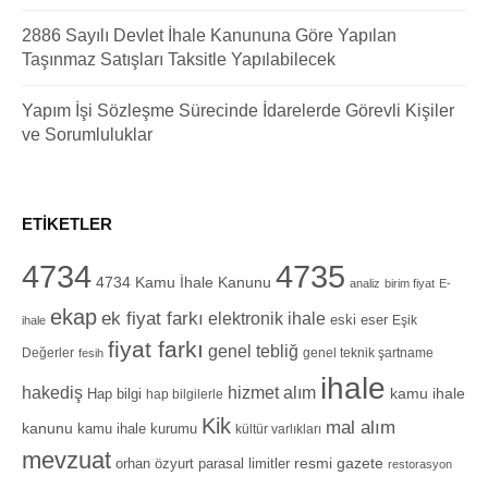
2886 Sayılı Devlet İhale Kanununa Göre Yapılan
Taşınmaz Satışları Taksitle Yapılabilecek
Yapım İşi Sözleşme Sürecinde İdarelerde Görevli Kişiler
ve Sorumluluklar
ETIKETLER
4734
4735
4734 Kamu İhale Kanunu
analiz
birim fiyat
E-
ekap
ek fiyat farkı
elektronik ihale
eski eser
Eşik
ihale
fiyat farkı
genel tebliğ
Değerler
genel teknik şartname
fesih
ihale
hizmet alım
hakediş
Hap bilgi
kamu ihale
hap bilgilerle
Kik
mal alım
kanunu
kamu ihale kurumu
kültür varlıkları
mevzuat
orhan özyurt
resmi gazete
parasal limitler
restorasyon