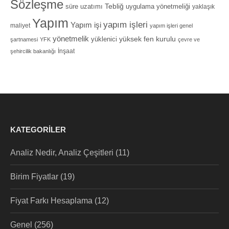
Sözleşme
Tebliğ
süre uzatımı
uygulama yönetmeliği
yaklaşık
Yapım
yapım işleri
Yapım işi
maliyet
yapım işleri genel
yönetmelik
yüksek fen kurulu
yüklenici
şartnamesi
YFK
çevre ve
İnşaat
şehircilik bakanlığı
KATEGORILER
Analiz Nedir, Analiz Çeşitleri
(11)
Birim Fiyatlar
(19)
Fiyat Farkı Hesaplama
(12)
Genel
(256)