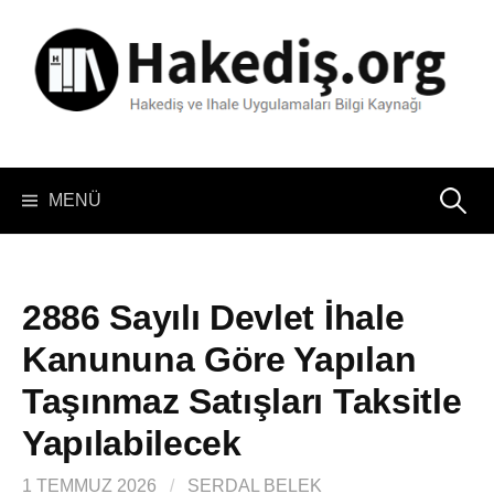
İçeriğe
atla
Arama:
MENÜ
2886 Sayılı Devlet İhale
Kanununa Göre Yapılan
Taşınmaz Satışları Taksitle
Yapılabilecek
1 TEMMUZ 2026
/
SERDAL BELEK