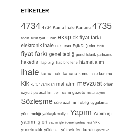
ETIKETLER
4734
4735
4734 Kamu İhale Kanunu
ekap
ek fiyat farkı
analiz
birim fiyat
E-ihale
elektronik ihale
eski eser
Eşik Değerler
fesih
fiyat farkı
genel tebliğ
genel teknik şartname
hizmet alım
hakediş
Hap bilgi
hap bilgilerle
ihale
kamu ihale kanunu
kamu ihale kurumu
mevzuat
Kik
mal alım
orhan
kültür varlıkları
özyurt
resmi gazete
parasal limitler
restorasyon
Sözleşme
Tebliğ
süre uzatımı
uygulama
Yapım
Yapım işi
yönetmeliği
yaklaşık maliyet
yapım işleri
yapım işleri genel şartnamesi
YFK
yönetmelik
yüksek fen kurulu
yüklenici
çevre ve