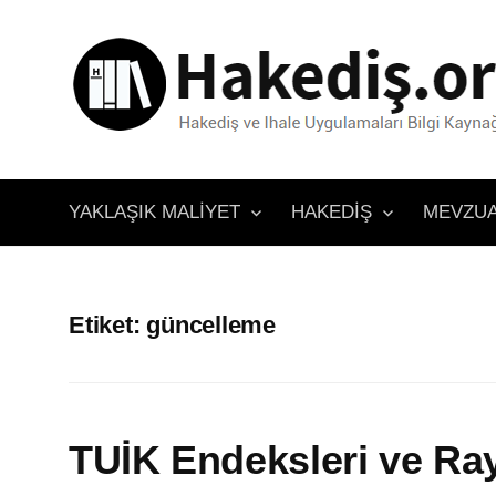
İçeriğe
atla
YAKLAŞIK MALIYET
HAKEDIŞ
MEVZU
Etiket:
güncelleme
TUİK Endeksleri ve Ray