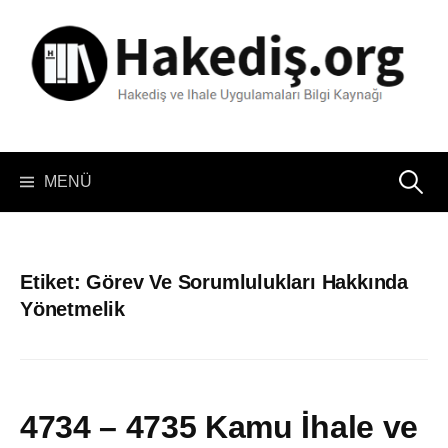
İçeriğe
atla
Arama:
MENÜ
Etiket:
Görev Ve Sorumlulukları Hakkında
Yönetmelik
4734 – 4735 Kamu İhale ve