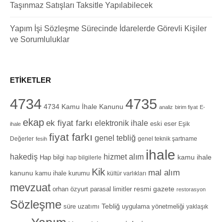
Taşınmaz Satışları Taksitle Yapılabilecek
Yapım İşi Sözleşme Sürecinde İdarelerde Görevli Kişiler
ve Sorumluluklar
ETIKETLER
4734
4735
4734 Kamu İhale Kanunu
analiz
birim fiyat
E-
ekap
ek fiyat farkı
elektronik ihale
eski eser
Eşik
ihale
fiyat farkı
genel tebliğ
Değerler
genel teknik şartname
fesih
ihale
hizmet alım
hakediş
Hap bilgi
kamu ihale
hap bilgilerle
Kik
mal alım
kanunu
kamu ihale kurumu
kültür varlıkları
mevzuat
orhan özyurt
resmi gazete
parasal limitler
restorasyon
Sözleşme
Tebliğ
süre uzatımı
uygulama yönetmeliği
yaklaşık