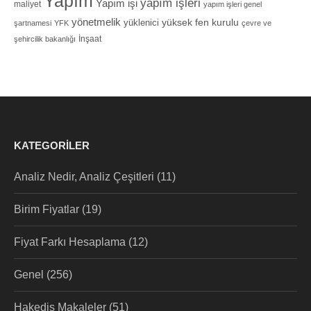
Yapım
yapım işleri
Yapım işi
maliyet
yapım işleri genel
yönetmelik
yüksek fen kurulu
yüklenici
şartnamesi
YFK
çevre ve
İnşaat
şehircilik bakanlığı
KATEGORILER
Analiz Nedir, Analiz Çeşitleri
(11)
Birim Fiyatlar
(19)
Fiyat Farkı Hesaplama
(12)
Genel
(256)
Hakediş Makaleler
(51)