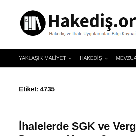
İçeriğe
atla
YAKLAŞIK MALIYET
HAKEDIŞ
MEVZU
Etiket:
4735
İhalelerde SGK ve Verg