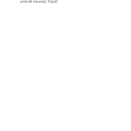
İnşaat
şehircilik bakanlığı