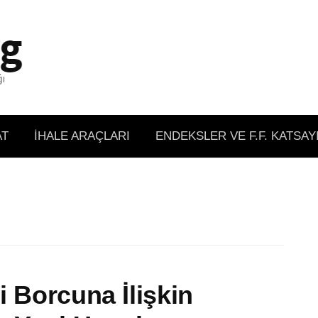
AT
İHALE ARAÇLARI
ENDEKSLER VE F.F. KATSAY
i Borcuna İlişkin