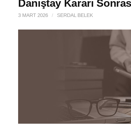
Danıştay Kararı Sonra
3 MART 2026
/
SERDAL BELEK