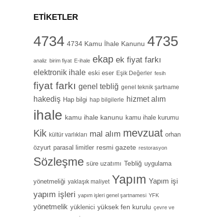
ETIKETLER
4734
4735
4734 Kamu İhale Kanunu
ekap
ek fiyat farkı
analiz
birim fiyat
E-ihale
elektronik ihale
eski eser
Eşik Değerler
fesih
fiyat farkı
genel tebliğ
genel teknik şartname
hizmet alım
hakediş
Hap bilgi
hap bilgilerle
ihale
kamu ihale kanunu
kamu ihale kurumu
mevzuat
Kik
mal alım
orhan
kültür varlıkları
özyurt
resmi gazete
parasal limitler
restorasyon
Sözleşme
Tebliğ
süre uzatımı
uygulama
Yapım
Yapım işi
yönetmeliği
yaklaşık maliyet
yapım işleri
yapım işleri genel şartnamesi
YFK
yönetmelik
yüksek fen kurulu
yüklenici
çevre ve