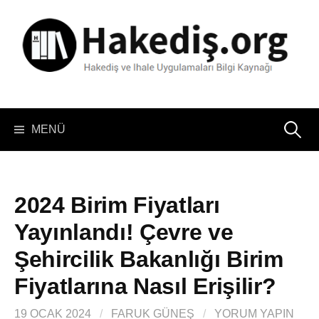
İçeriğe
atla
Arama:
MENÜ
2024 Birim Fiyatları
Yayınlandı! Çevre ve
Şehircilik Bakanlığı Birim
Fiyatlarına Nasıl Erişilir?
19 OCAK 2024
/
FARUK GÜNEŞ
/
YORUM YAPIN