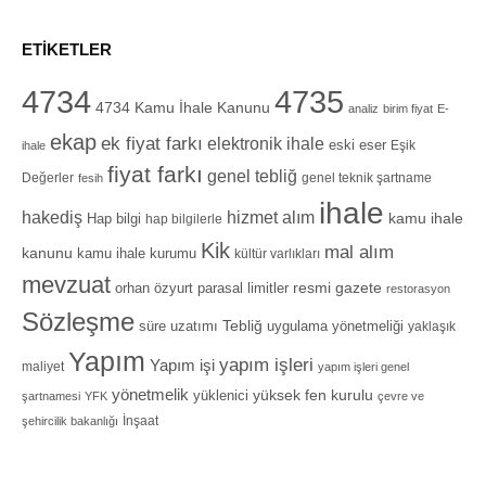
ETIKETLER
4734
4735
4734 Kamu İhale Kanunu
analiz
birim fiyat
E-
ekap
ek fiyat farkı
elektronik ihale
eski eser
Eşik
ihale
fiyat farkı
genel tebliğ
Değerler
genel teknik şartname
fesih
ihale
hizmet alım
hakediş
Hap bilgi
kamu ihale
hap bilgilerle
Kik
mal alım
kanunu
kamu ihale kurumu
kültür varlıkları
mevzuat
orhan özyurt
resmi gazete
parasal limitler
restorasyon
Sözleşme
Tebliğ
süre uzatımı
uygulama yönetmeliği
yaklaşık
Yapım
yapım işleri
Yapım işi
maliyet
yapım işleri genel
yönetmelik
yüksek fen kurulu
yüklenici
şartnamesi
YFK
çevre ve
İnşaat
şehircilik bakanlığı