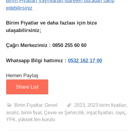
Birim Fiyatları yayınlanan idareleri buradan takip
edebilirsiniz
Birim Fiyatlar ve daha fazlası için bize
ulaşabilirsiniz;
Çağrı Merkezimiz : 0850 255 60 60
Whatsapp Bilgi hattımız :
0532 162 17 00
Hemen Paylaş
Share List
Birim Fiyatlar
,
Genel
2023
,
2023 birim fiyatları
,
analiz
,
birim fiyat
,
Çevre ve Şehircilik
,
inşat fiyatları
,
rayiç
,
YFK
,
yüksek fen kurulu