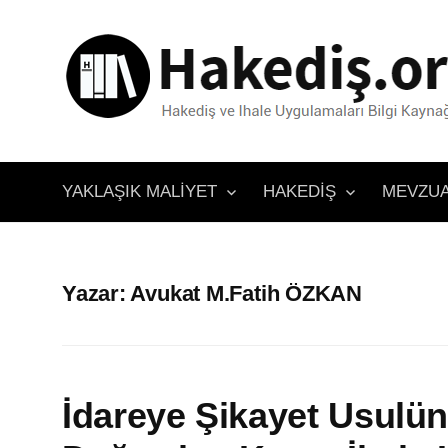
İçeriğe
atla
YAKLAŞIK MALIYET
HAKEDIŞ
MEVZU
Yazar:
Avukat M.Fatih ÖZKAN
İdareye Şikayet Usulü