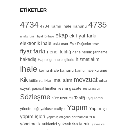
ETIKETLER
4734
4735
4734 Kamu İhale Kanunu
ekap
ek fiyat farkı
analiz
birim fiyat
E-ihale
elektronik ihale
eski eser
Eşik Değerler
fesih
fiyat farkı
genel tebliğ
genel teknik şartname
hizmet alım
hakediş
Hap bilgi
hap bilgilerle
ihale
kamu ihale kanunu
kamu ihale kurumu
mevzuat
Kik
mal alım
orhan
kültür varlıkları
özyurt
resmi gazete
parasal limitler
restorasyon
Sözleşme
Tebliğ
süre uzatımı
uygulama
Yapım
Yapım işi
yönetmeliği
yaklaşık maliyet
yapım işleri
yapım işleri genel şartnamesi
YFK
yönetmelik
yüksek fen kurulu
yüklenici
çevre ve