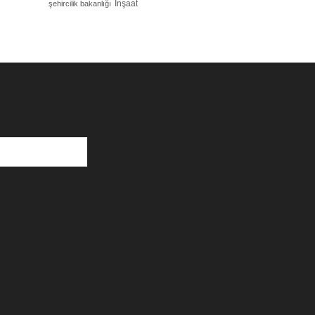
İnşaat
şehircilik bakanlığı