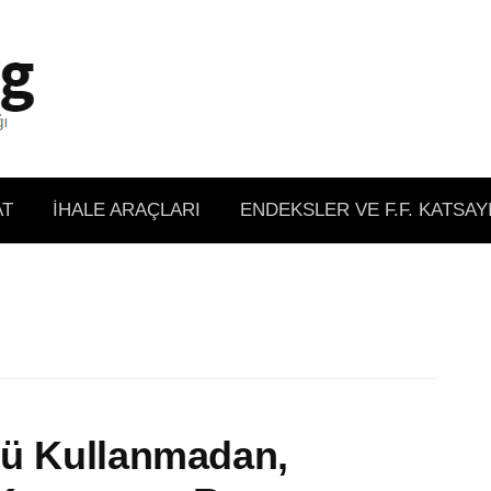
AT
İHALE ARAÇLARI
ENDEKSLER VE F.F. KATSAY
nü Kullanmadan,