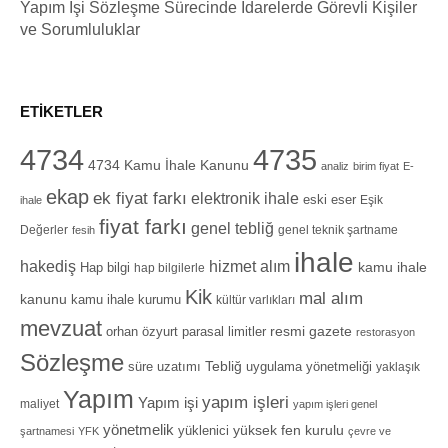
Yapım İşi Sözleşme Sürecinde İdarelerde Görevli Kişiler
ve Sorumluluklar
ETIKETLER
4734
4735
4734 Kamu İhale Kanunu
analiz
birim fiyat
E-
ekap
ek fiyat farkı
elektronik ihale
eski eser
Eşik
ihale
fiyat farkı
genel tebliğ
Değerler
genel teknik şartname
fesih
ihale
hizmet alım
hakediş
Hap bilgi
kamu ihale
hap bilgilerle
Kik
mal alım
kanunu
kamu ihale kurumu
kültür varlıkları
mevzuat
orhan özyurt
resmi gazete
parasal limitler
restorasyon
Sözleşme
Tebliğ
süre uzatımı
uygulama yönetmeliği
yaklaşık
Yapım
yapım işleri
Yapım işi
maliyet
yapım işleri genel
yönetmelik
yüksek fen kurulu
yüklenici
şartnamesi
YFK
çevre ve