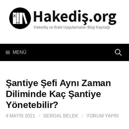
İçeriğe
atla
Arama:
MENÜ
Şantiye Şefi Aynı Zaman
Diliminde Kaç Şantiye
Yönetebilir?
4 MAYIS 2021
/
SERDAL BELEK
/
YORUM YAPIN