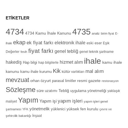
ETIKETLER
4734
4735
4734 Kamu İhale Kanunu
analiz
birim fiyat
E-
ekap
ek fiyat farkı
elektronik ihale
eski eser
Eşik
ihale
fiyat farkı
genel tebliğ
Değerler
genel teknik şartname
fesih
ihale
hizmet alım
hakediş
Hap bilgi
kamu ihale
hap bilgilerle
Kik
mal alım
kanunu
kamu ihale kurumu
kültür varlıkları
mevzuat
orhan özyurt
resmi gazete
parasal limitler
restorasyon
Sözleşme
Tebliğ
süre uzatımı
uygulama yönetmeliği
yaklaşık
Yapım
yapım işleri
Yapım işi
maliyet
yapım işleri genel
yönetmelik
yüksek fen kurulu
yüklenici
şartnamesi
YFK
çevre ve
İnşaat
şehircilik bakanlığı