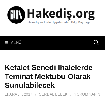
İçeriğe
atla
Arama:
MENÜ
Kefalet Senedi İhalelerde
Teminat Mektubu Olarak
Sunulabilecek
11 ARALIK 2017
/
SERDAL BELEK
/
YORUM YAPIN