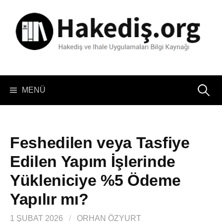
İçeriğe
atla
Arama:
MENÜ
Feshedilen veya Tasfiye
Edilen Yapım İşlerinde
Yükleniciye %5 Ödeme
Yapılır mı?
1 ŞUBAT 2026
/
ORHAN ÖZYURT