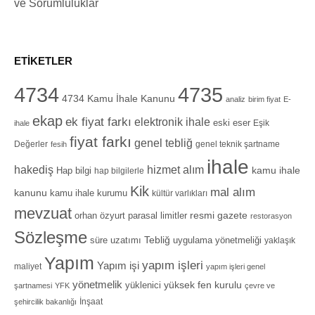
ve Sorumluluklar
ETIKETLER
4734
4735
4734 Kamu İhale Kanunu
analiz
birim fiyat
E-
ekap
ek fiyat farkı
elektronik ihale
eski eser
Eşik
ihale
fiyat farkı
genel tebliğ
Değerler
genel teknik şartname
fesih
ihale
hizmet alım
hakediş
Hap bilgi
kamu ihale
hap bilgilerle
Kik
mal alım
kanunu
kamu ihale kurumu
kültür varlıkları
mevzuat
orhan özyurt
resmi gazete
parasal limitler
restorasyon
Sözleşme
Tebliğ
süre uzatımı
uygulama yönetmeliği
yaklaşık
Yapım
yapım işleri
Yapım işi
maliyet
yapım işleri genel
yönetmelik
yüksek fen kurulu
yüklenici
şartnamesi
YFK
çevre ve
İnşaat
şehircilik bakanlığı