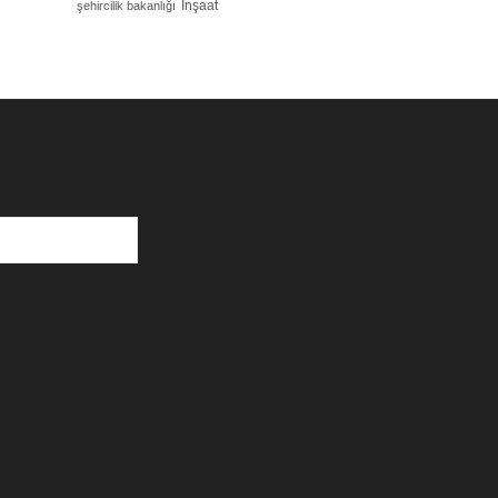
İnşaat
şehircilik bakanlığı