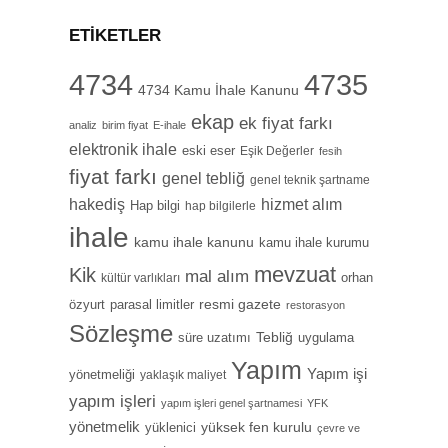
ETIKETLER
4734
4735
4734 Kamu İhale Kanunu
ekap
ek fiyat farkı
analiz
birim fiyat
E-ihale
elektronik ihale
eski eser
Eşik Değerler
fesih
fiyat farkı
genel tebliğ
genel teknik şartname
hizmet alım
hakediş
Hap bilgi
hap bilgilerle
ihale
kamu ihale kanunu
kamu ihale kurumu
mevzuat
Kik
mal alım
orhan
kültür varlıkları
özyurt
resmi gazete
parasal limitler
restorasyon
Sözleşme
Tebliğ
süre uzatımı
uygulama
Yapım
Yapım işi
yönetmeliği
yaklaşık maliyet
yapım işleri
yapım işleri genel şartnamesi
YFK
yönetmelik
yüksek fen kurulu
yüklenici
çevre ve