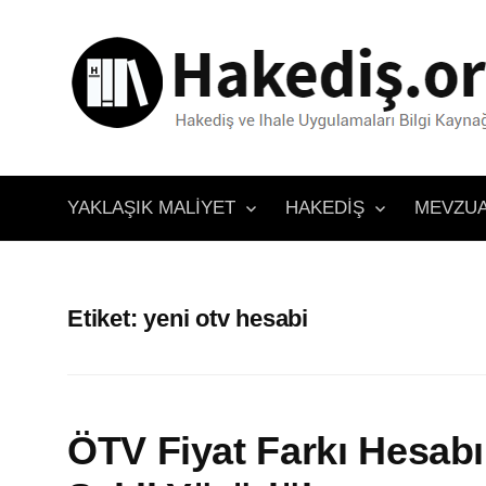
İçeriğe
atla
YAKLAŞIK MALIYET
HAKEDIŞ
MEVZU
Etiket:
yeni otv hesabi
ÖTV Fiyat Farkı Hesabı