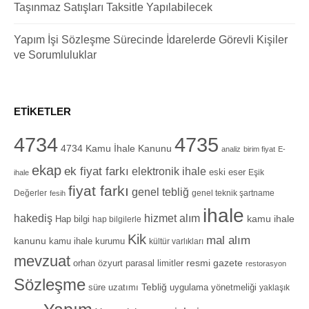
Taşınmaz Satışları Taksitle Yapılabilecek
Yapım İşi Sözleşme Sürecinde İdarelerde Görevli Kişiler
ve Sorumluluklar
ETIKETLER
4734
4735
4734 Kamu İhale Kanunu
analiz
birim fiyat
E-
ekap
ek fiyat farkı
elektronik ihale
eski eser
Eşik
ihale
fiyat farkı
genel tebliğ
Değerler
genel teknik şartname
fesih
ihale
hizmet alım
hakediş
Hap bilgi
kamu ihale
hap bilgilerle
Kik
mal alım
kanunu
kamu ihale kurumu
kültür varlıkları
mevzuat
orhan özyurt
resmi gazete
parasal limitler
restorasyon
Sözleşme
Tebliğ
süre uzatımı
uygulama yönetmeliği
yaklaşık