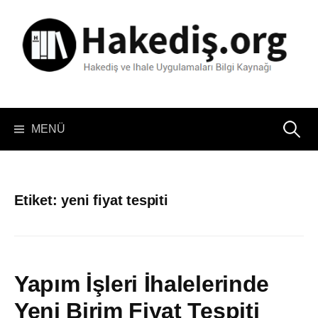
İçeriğe
atla
Arama:
MENÜ
Etiket:
yeni fiyat tespiti
Yapım İşleri İhalelerinde
Yeni Birim Fiyat Tespiti