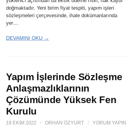
yüklenici açısından da eksik ödeme riski, hak kaybı
doğmaktadır. Yeni birim fiyat tespiti, yapım işleri
sözleşmeleri çerçevesinde, ihale dokümanlarında
yer…
DEVAMINI OKU →
Yapım İşlerinde Sözleşme
Anlaşmazlıklarının
Çözümünde Yüksek Fen
Kurulu
18 EKIM 2022
/
ORHAN ÖZYURT
/
YORUM YAPIN