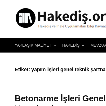
İçeriğe
atla
YAKLAŞIK MALIYET
HAKEDIŞ
MEVZU
Etiket:
yapım işleri genel teknik şartn
Betonarme İşleri Gene