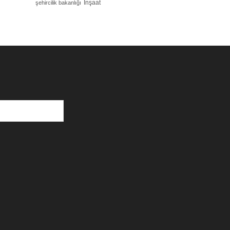
İnşaat
şehircilik bakanlığı