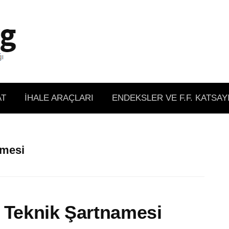
AT
İHALE ARAÇLARI
ENDEKSLER VE F.F. KATSAY
amesi
l Teknik Şartnamesi