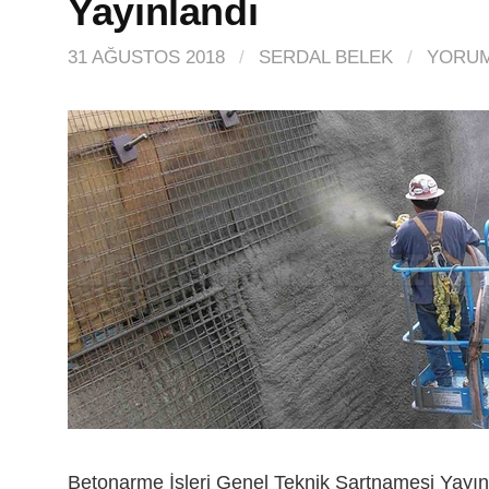
Yayınlandı
31 AĞUSTOS 2018
/
SERDAL BELEK
/
YORUM
Betonarme İşleri Genel Teknik Şartnamesi Yayın