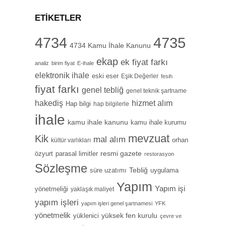
ETIKETLER
4734
4735
4734 Kamu İhale Kanunu
ekap
ek fiyat farkı
analiz
birim fiyat
E-ihale
elektronik ihale
eski eser
Eşik Değerler
fesih
fiyat farkı
genel tebliğ
genel teknik şartname
hizmet alım
hakediş
Hap bilgi
hap bilgilerle
ihale
kamu ihale kanunu
kamu ihale kurumu
mevzuat
Kik
mal alım
orhan
kültür varlıkları
özyurt
resmi gazete
parasal limitler
restorasyon
Sözleşme
Tebliğ
süre uzatımı
uygulama
Yapım
Yapım işi
yönetmeliği
yaklaşık maliyet
yapım işleri
yapım işleri genel şartnamesi
YFK
yönetmelik
yüksek fen kurulu
yüklenici
çevre ve