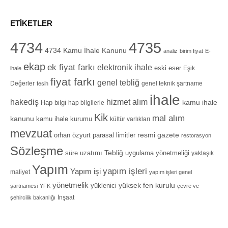
ETIKETLER
4734
4735
4734 Kamu İhale Kanunu
analiz
birim fiyat
E-
ekap
ek fiyat farkı
elektronik ihale
eski eser
Eşik
ihale
fiyat farkı
genel tebliğ
Değerler
genel teknik şartname
fesih
ihale
hizmet alım
hakediş
Hap bilgi
kamu ihale
hap bilgilerle
Kik
mal alım
kanunu
kamu ihale kurumu
kültür varlıkları
mevzuat
orhan özyurt
resmi gazete
parasal limitler
restorasyon
Sözleşme
Tebliğ
süre uzatımı
uygulama yönetmeliği
yaklaşık
Yapım
yapım işleri
Yapım işi
maliyet
yapım işleri genel
yönetmelik
yüksek fen kurulu
yüklenici
şartnamesi
YFK
çevre ve
İnşaat
şehircilik bakanlığı