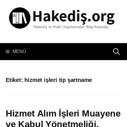
İçeriğe
atla
Arama:
MENÜ
Etiket:
hizmet işleri tip şartname
Hizmet Alım İşleri Muayene
ve Kabul Yönetmeliği,