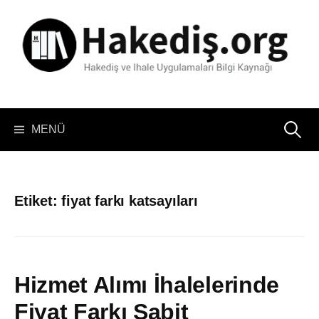
İçeriğe
atla
Arama:
MENÜ
Etiket:
fiyat farkı katsayıları
Hizmet Alımı İhalelerinde
Fiyat Farkı Sabit