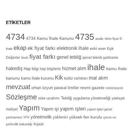
ETIKETLER
4734
4735
4734 Kamu İhale Kanunu
analiz
birim fiyat
E-
ekap
ek fiyat farkı
elektronik ihale
eski eser
Eşik
ihale
fiyat farkı
genel tebliğ
Değerler
genel teknik şartname
fesih
ihale
hizmet alım
hakediş
Hap bilgi
kamu ihale
hap bilgilerle
Kik
mal alım
kanunu
kamu ihale kurumu
kültür varlıkları
mevzuat
orhan özyurt
resmi gazete
parasal limitler
restorasyon
Sözleşme
Tebliğ
süre uzatımı
uygulama yönetmeliği
yaklaşık
Yapım
yapım işleri
Yapım işi
maliyet
yapım işleri genel
yönetmelik
yüksek fen kurulu
yüklenici
şartnamesi
YFK
çevre ve
İnşaat
şehircilik bakanlığı