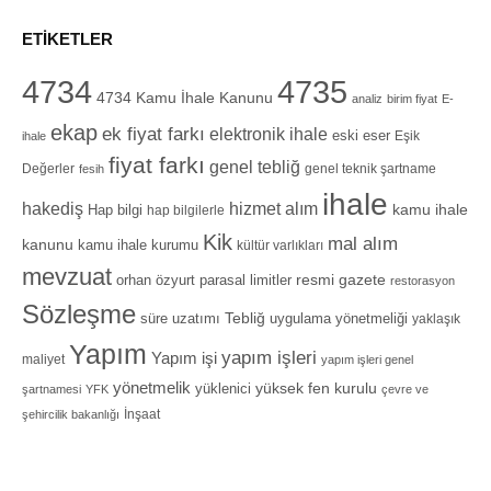
ETIKETLER
4734
4735
4734 Kamu İhale Kanunu
analiz
birim fiyat
E-
ekap
ek fiyat farkı
elektronik ihale
eski eser
Eşik
ihale
fiyat farkı
genel tebliğ
Değerler
genel teknik şartname
fesih
ihale
hizmet alım
hakediş
Hap bilgi
kamu ihale
hap bilgilerle
Kik
mal alım
kanunu
kamu ihale kurumu
kültür varlıkları
mevzuat
orhan özyurt
resmi gazete
parasal limitler
restorasyon
Sözleşme
Tebliğ
süre uzatımı
uygulama yönetmeliği
yaklaşık
Yapım
yapım işleri
Yapım işi
maliyet
yapım işleri genel
yönetmelik
yüksek fen kurulu
yüklenici
şartnamesi
YFK
çevre ve
İnşaat
şehircilik bakanlığı