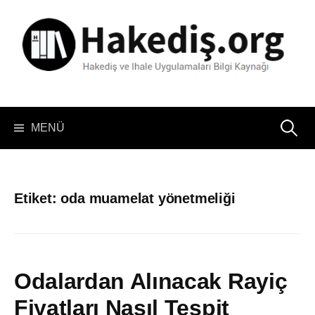
İçeriğe
atla
Arama:
MENÜ
Etiket:
oda muamelat yönetmeliği
Odalardan Alınacak Rayiç
Fiyatları Nasıl Tespit