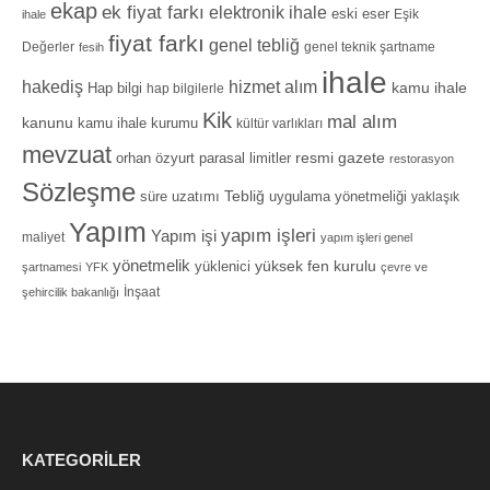
ekap
ek fiyat farkı
elektronik ihale
eski eser
Eşik
ihale
fiyat farkı
genel tebliğ
Değerler
genel teknik şartname
fesih
ihale
hizmet alım
hakediş
Hap bilgi
kamu ihale
hap bilgilerle
Kik
mal alım
kanunu
kamu ihale kurumu
kültür varlıkları
mevzuat
orhan özyurt
resmi gazete
parasal limitler
restorasyon
Sözleşme
Tebliğ
süre uzatımı
uygulama yönetmeliği
yaklaşık
Yapım
yapım işleri
Yapım işi
maliyet
yapım işleri genel
yönetmelik
yüksek fen kurulu
yüklenici
şartnamesi
YFK
çevre ve
İnşaat
şehircilik bakanlığı
KATEGORILER