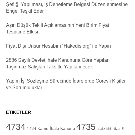
Şefliği Yapılması, İş Denetleme Belgesi Düzenlenmesine
Engel Teşkil Eder
Aşırı Düşük Teklif Açıklamasının Yeni Birim Fiyat
Tespitine Etkisi
Fiyat Dışı Unsur Hesabını “Hakedis.org” ile Yapın
2886 Sayılı Devlet İhale Kanununa Göre Yapılan
Taşınmaz Satışları Taksitle Yapılabilecek
Yapım İşi Sözleşme Sürecinde İdarelerde Görevli Kişiler
ve Sorumluluklar
ETIKETLER
4734
4735
4734 Kamu İhale Kanunu
analiz
birim fiyat
E-