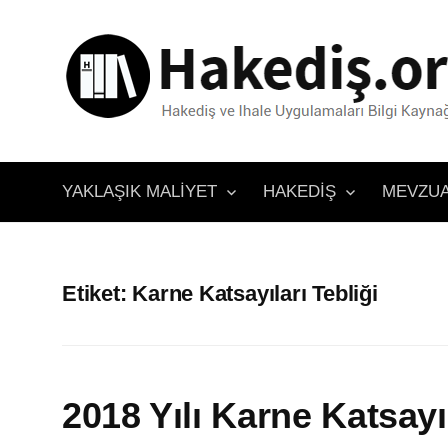
İçeriğe
atla
YAKLAŞIK MALIYET
HAKEDIŞ
MEVZU
Etiket:
Karne Katsayıları Tebliği
2018 Yılı Karne Katsayı