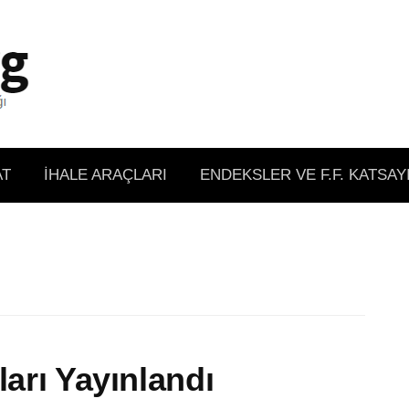
AT
İHALE ARAÇLARI
ENDEKSLER VE F.F. KATSAY
ları Yayınlandı