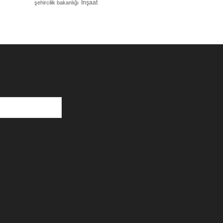
İnşaat
şehircilik bakanlığı