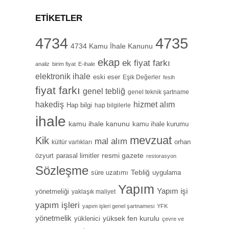
ETIKETLER
4734
4735
4734 Kamu İhale Kanunu
ekap
ek fiyat farkı
analiz
birim fiyat
E-ihale
elektronik ihale
eski eser
Eşik Değerler
fesih
fiyat farkı
genel tebliğ
genel teknik şartname
hizmet alım
hakediş
Hap bilgi
hap bilgilerle
ihale
kamu ihale kanunu
kamu ihale kurumu
mevzuat
Kik
mal alım
orhan
kültür varlıkları
özyurt
resmi gazete
parasal limitler
restorasyon
Sözleşme
Tebliğ
süre uzatımı
uygulama
Yapım
Yapım işi
yönetmeliği
yaklaşık maliyet
yapım işleri
yapım işleri genel şartnamesi
YFK
yönetmelik
yüksek fen kurulu
yüklenici
çevre ve