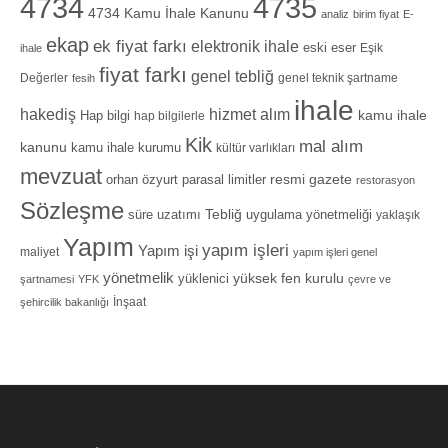
4734
4735
4734 Kamu İhale Kanunu
analiz
birim fiyat
E-
ekap
ek fiyat farkı
elektronik ihale
eski eser
Eşik
ihale
fiyat farkı
genel tebliğ
Değerler
genel teknik şartname
fesih
ihale
hizmet alım
hakediş
Hap bilgi
kamu ihale
hap bilgilerle
Kik
mal alım
kanunu
kamu ihale kurumu
kültür varlıkları
mevzuat
orhan özyurt
resmi gazete
parasal limitler
restorasyon
Sözleşme
Tebliğ
süre uzatımı
uygulama yönetmeliği
yaklaşık
Yapım
yapım işleri
Yapım işi
maliyet
yapım işleri genel
yönetmelik
yüksek fen kurulu
yüklenici
şartnamesi
YFK
çevre ve
İnşaat
şehircilik bakanlığı