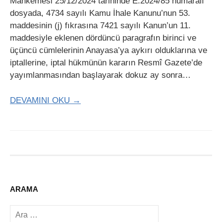
Mahkemesi 25/12/2024 tarihinde E.2024/85 numaralı
dosyada, 4734 sayılı Kamu İhale Kanunu’nun 53.
maddesinin (j) fıkrasına 7421 sayılı Kanun’un 11.
maddesiyle eklenen dördüncü paragrafın birinci ve
üçüncü cümlelerinin Anayasa’ya aykırı olduklarına ve
iptallerine, iptal hükmünün kararın Resmî Gazete’de
yayımlanmasından başlayarak dokuz ay sonra…
DEVAMINI OKU →
ARAMA
Arama: