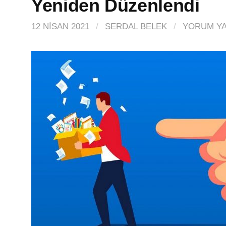
Yeniden Düzenlendi
12 NISAN 2021
/
SERDAL BELEK
/
YORUM YA