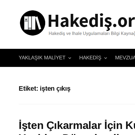
İçeriğe
atla
YAKLAŞIK MALIYET
HAKEDIŞ
MEVZU
Etiket:
işten çıkış
İşten Çıkarmalar İçin 