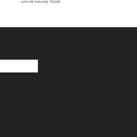
İnşaat
şehircilik bakanlığı