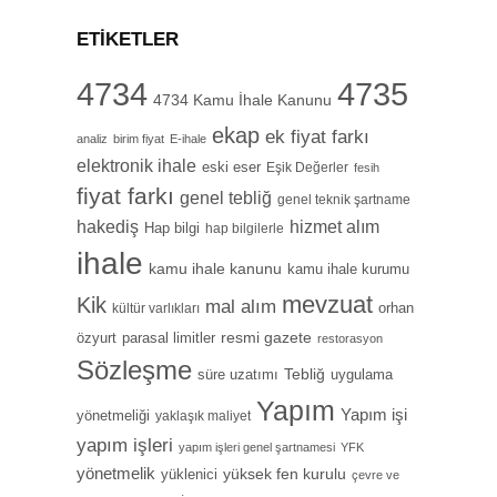
ETIKETLER
4734
4735
4734 Kamu İhale Kanunu
ekap
ek fiyat farkı
analiz
birim fiyat
E-ihale
elektronik ihale
eski eser
Eşik Değerler
fesih
fiyat farkı
genel tebliğ
genel teknik şartname
hizmet alım
hakediş
Hap bilgi
hap bilgilerle
ihale
kamu ihale kanunu
kamu ihale kurumu
mevzuat
Kik
mal alım
orhan
kültür varlıkları
özyurt
resmi gazete
parasal limitler
restorasyon
Sözleşme
Tebliğ
süre uzatımı
uygulama
Yapım
Yapım işi
yönetmeliği
yaklaşık maliyet
yapım işleri
yapım işleri genel şartnamesi
YFK
yönetmelik
yüksek fen kurulu
yüklenici
çevre ve