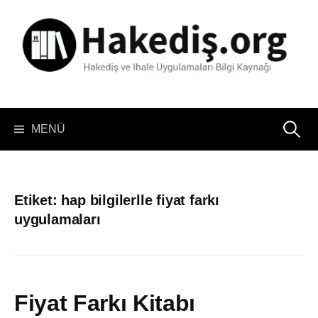
İçeriğe
atla
Arama:
MENÜ
Etiket:
hap bilgilerlle fiyat farkı
uygulamaları
Fiyat Farkı Kitabı