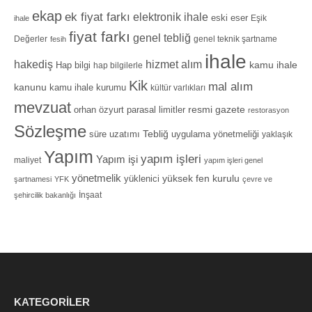
ekap
ek fiyat farkı
elektronik ihale
eski eser
Eşik
ihale
fiyat farkı
genel tebliğ
Değerler
genel teknik şartname
fesih
ihale
hizmet alım
hakediş
Hap bilgi
kamu ihale
hap bilgilerle
Kik
mal alım
kanunu
kamu ihale kurumu
kültür varlıkları
mevzuat
orhan özyurt
resmi gazete
parasal limitler
restorasyon
Sözleşme
Tebliğ
süre uzatımı
uygulama yönetmeliği
yaklaşık
Yapım
yapım işleri
Yapım işi
maliyet
yapım işleri genel
yönetmelik
yüksek fen kurulu
yüklenici
şartnamesi
YFK
çevre ve
İnşaat
şehircilik bakanlığı
KATEGORILER