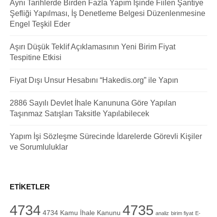
Aynı Tarihlerde Birden Fazla Yapım İşinde Fiilen Şantiye
Şefliği Yapılması, İş Denetleme Belgesi Düzenlenmesine
Engel Teşkil Eder
Aşırı Düşük Teklif Açıklamasının Yeni Birim Fiyat
Tespitine Etkisi
Fiyat Dışı Unsur Hesabını “Hakedis.org” ile Yapın
2886 Sayılı Devlet İhale Kanununa Göre Yapılan
Taşınmaz Satışları Taksitle Yapılabilecek
Yapım İşi Sözleşme Sürecinde İdarelerde Görevli Kişiler
ve Sorumluluklar
ETIKETLER
4734
4735
4734 Kamu İhale Kanunu
analiz
birim fiyat
E-