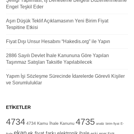
Şefliği Yapılması, İş Denetleme Belgesi Düzenlenmesine
Engel Teşkil Eder
Aşırı Düşük Teklif Açıklamasının Yeni Birim Fiyat
Tespitine Etkisi
Fiyat Dışı Unsur Hesabını “Hakedis.org” ile Yapın
2886 Sayılı Devlet İhale Kanununa Göre Yapılan
Taşınmaz Satışları Taksitle Yapılabilecek
Yapım İşi Sözleşme Sürecinde İdarelerde Görevli Kişiler
ve Sorumluluklar
ETIKETLER
4734
4735
4734 Kamu İhale Kanunu
analiz
birim fiyat
E-
ekap
ek fiyat farkı
elektronik ihale
eski eser
Eşik
ihale