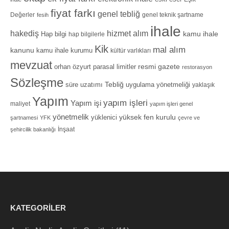
fiyat farkı
genel tebliğ
Değerler
genel teknik şartname
fesih
ihale
hizmet alım
hakediş
Hap bilgi
kamu ihale
hap bilgilerle
Kik
mal alım
kanunu
kamu ihale kurumu
kültür varlıkları
mevzuat
orhan özyurt
resmi gazete
parasal limitler
restorasyon
Sözleşme
Tebliğ
süre uzatımı
uygulama yönetmeliği
yaklaşık
Yapım
yapım işleri
Yapım işi
maliyet
yapım işleri genel
yönetmelik
yüksek fen kurulu
yüklenici
şartnamesi
YFK
çevre ve
İnşaat
şehircilik bakanlığı
KATEGORILER