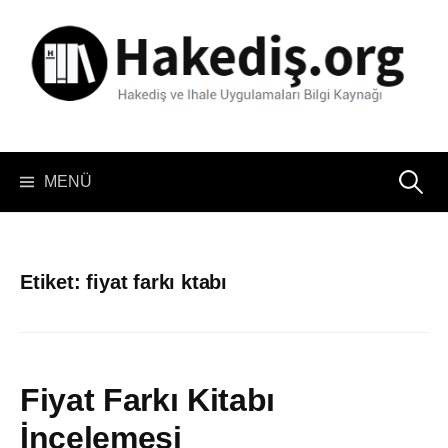
İçeriğe
atla
Arama:
MENÜ
Etiket:
fiyat farkı ktabı
Fiyat Farkı Kitabı
İncelemesi