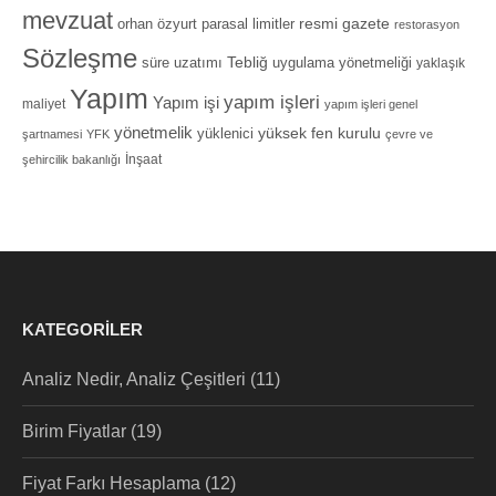
mevzuat
orhan özyurt
resmi gazete
parasal limitler
restorasyon
Sözleşme
Tebliğ
süre uzatımı
uygulama yönetmeliği
yaklaşık
Yapım
yapım işleri
Yapım işi
maliyet
yapım işleri genel
yönetmelik
yüksek fen kurulu
yüklenici
şartnamesi
YFK
çevre ve
İnşaat
şehircilik bakanlığı
KATEGORILER
Analiz Nedir, Analiz Çeşitleri
(11)
Birim Fiyatlar
(19)
Fiyat Farkı Hesaplama
(12)