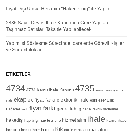
Fiyat Dışı Unsur Hesabını “Hakedis.org” ile Yapın
2886 Sayılı Devlet İhale Kanununa Göre Yapılan
Taşınmaz Satışları Taksitle Yapılabilecek
Yapım İşi Sözleşme Sürecinde İdarelerde Görevli Kişiler
ve Sorumluluklar
ETIKETLER
4734
4735
4734 Kamu İhale Kanunu
analiz
birim fiyat
E-
ekap
ek fiyat farkı
elektronik ihale
eski eser
Eşik
ihale
fiyat farkı
genel tebliğ
Değerler
genel teknik şartname
fesih
ihale
hizmet alım
hakediş
Hap bilgi
kamu ihale
hap bilgilerle
Kik
mal alım
kanunu
kamu ihale kurumu
kültür varlıkları