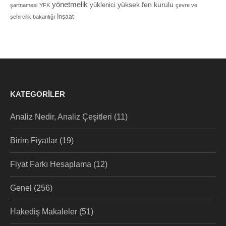
yönetmelik
yüksek fen kurulu
yüklenici
şartnamesi
YFK
çevre ve
İnşaat
şehircilik bakanlığı
KATEGORILER
Analiz Nedir, Analiz Çeşitleri
(11)
Birim Fiyatlar
(19)
Fiyat Farkı Hesaplama
(12)
Genel
(256)
Hakediş Makaleler
(51)