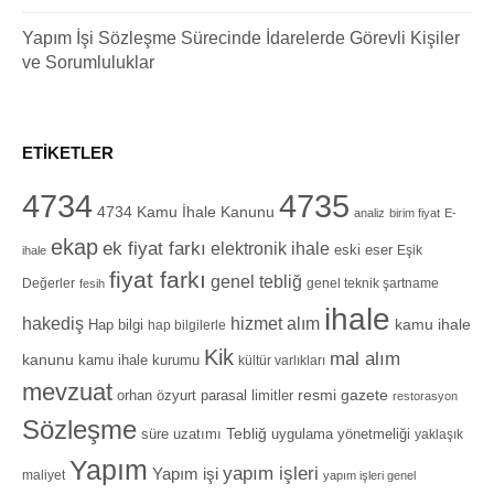
Yapım İşi Sözleşme Sürecinde İdarelerde Görevli Kişiler
ve Sorumluluklar
ETIKETLER
4734
4735
4734 Kamu İhale Kanunu
analiz
birim fiyat
E-
ekap
ek fiyat farkı
elektronik ihale
eski eser
Eşik
ihale
fiyat farkı
genel tebliğ
Değerler
genel teknik şartname
fesih
ihale
hizmet alım
hakediş
Hap bilgi
kamu ihale
hap bilgilerle
Kik
mal alım
kanunu
kamu ihale kurumu
kültür varlıkları
mevzuat
orhan özyurt
resmi gazete
parasal limitler
restorasyon
Sözleşme
Tebliğ
süre uzatımı
uygulama yönetmeliği
yaklaşık
Yapım
yapım işleri
Yapım işi
maliyet
yapım işleri genel