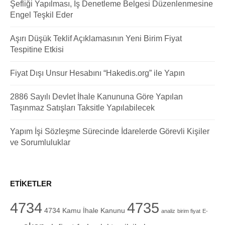
Şefliği Yapılması, İş Denetleme Belgesi Düzenlenmesine
Engel Teşkil Eder
Aşırı Düşük Teklif Açıklamasının Yeni Birim Fiyat
Tespitine Etkisi
Fiyat Dışı Unsur Hesabını “Hakedis.org” ile Yapın
2886 Sayılı Devlet İhale Kanununa Göre Yapılan
Taşınmaz Satışları Taksitle Yapılabilecek
Yapım İşi Sözleşme Sürecinde İdarelerde Görevli Kişiler
ve Sorumluluklar
ETIKETLER
4734
4735
4734 Kamu İhale Kanunu
analiz
birim fiyat
E-