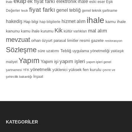
ekap
ek fiyat farkı
elektronik ihale
eski eser
Eşik
ihale
fiyat farkı
genel tebliğ
Değerler
genel teknik şartname
fesih
ihale
hizmet alım
hakediş
Hap bilgi
kamu ihale
hap bilgilerle
Kik
mal alım
kanunu
kamu ihale kurumu
kültür varlıkları
mevzuat
orhan özyurt
resmi gazete
parasal limitler
restorasyon
Sözleşme
Tebliğ
süre uzatımı
uygulama yönetmeliği
yaklaşık
Yapım
yapım işleri
Yapım işi
maliyet
yapım işleri genel
yönetmelik
yüksek fen kurulu
yüklenici
şartnamesi
YFK
çevre ve
İnşaat
şehircilik bakanlığı
KATEGORILER