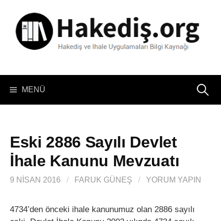
İçeriğe
atla
Arama:
MENÜ
Eski 2886 Sayılı Devlet
İhale Kanunu Mevzuatı
9 NISAN 2016
/
FARUK GÜNEŞ
/
YORUM YAPIN
4734’den önceki ihale kanunumuz olan 2886 sayılı