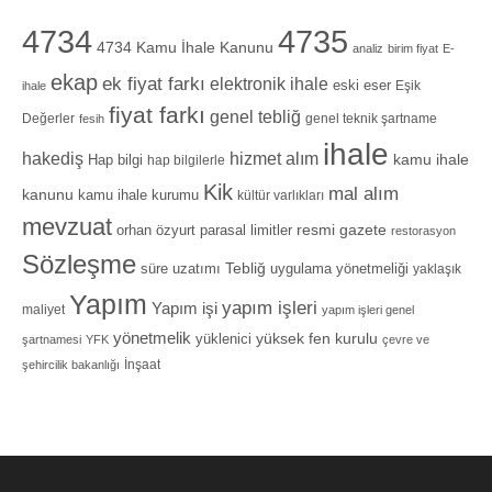
4734
4735
4734 Kamu İhale Kanunu
analiz
birim fiyat
E-
ekap
ek fiyat farkı
elektronik ihale
eski eser
Eşik
ihale
fiyat farkı
genel tebliğ
Değerler
genel teknik şartname
fesih
ihale
hizmet alım
hakediş
Hap bilgi
kamu ihale
hap bilgilerle
Kik
mal alım
kanunu
kamu ihale kurumu
kültür varlıkları
mevzuat
orhan özyurt
resmi gazete
parasal limitler
restorasyon
Sözleşme
Tebliğ
süre uzatımı
uygulama yönetmeliği
yaklaşık
Yapım
yapım işleri
Yapım işi
maliyet
yapım işleri genel
yönetmelik
yüksek fen kurulu
yüklenici
şartnamesi
YFK
çevre ve
İnşaat
şehircilik bakanlığı