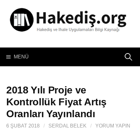
İçeriğe
atla
Arama:
MENÜ
2018 Yılı Proje ve
Kontrollük Fiyat Artış
Oranları Yayınlandı
6 ŞUBAT 2018
/
SERDAL BELEK
/
YORUM YAPIN