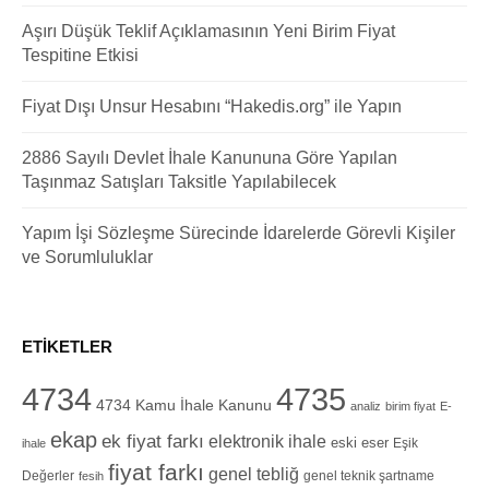
Aşırı Düşük Teklif Açıklamasının Yeni Birim Fiyat
Tespitine Etkisi
Fiyat Dışı Unsur Hesabını “Hakedis.org” ile Yapın
2886 Sayılı Devlet İhale Kanununa Göre Yapılan
Taşınmaz Satışları Taksitle Yapılabilecek
Yapım İşi Sözleşme Sürecinde İdarelerde Görevli Kişiler
ve Sorumluluklar
ETIKETLER
4734
4735
4734 Kamu İhale Kanunu
analiz
birim fiyat
E-
ekap
ek fiyat farkı
elektronik ihale
eski eser
Eşik
ihale
fiyat farkı
genel tebliğ
Değerler
genel teknik şartname
fesih