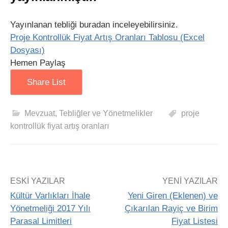
Yayınlanan tebliği buradan inceleyebilirsiniz.
Proje Kontrollük Fiyat Artış Oranları Tablosu (Excel
Dosyası)
Hemen Paylaş
Share List
Mevzuat
,
Tebliğler ve Yönetmelikler
proje
kontrollük fiyat artış oranları
ESKI YAZILAR
YENI YAZILAR
Kültür Varlıkları İhale
Yeni Giren (Eklenen) ve
Yönetmeliği 2017 Yılı
Çıkarılan Rayiç ve Birim
Parasal Limitleri
Fiyat Listesi