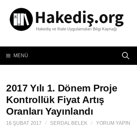
İçeriğe
atla
Arama:
MENÜ
2017 Yılı 1. Dönem Proje
Kontrollük Fiyat Artış
Oranları Yayınlandı
16 ŞUBAT 2017
/
SERDAL BELEK
/
YORUM YAPIN