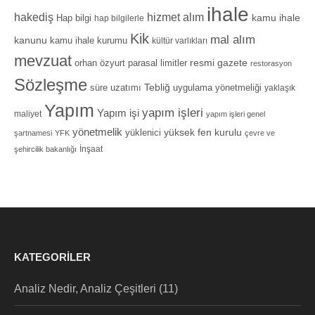
ihale
hizmet alım
hakediş
Hap bilgi
kamu ihale
hap bilgilerle
Kik
mal alım
kanunu
kamu ihale kurumu
kültür varlıkları
mevzuat
orhan özyurt
resmi gazete
parasal limitler
restorasyon
Sözleşme
Tebliğ
süre uzatımı
uygulama yönetmeliği
yaklaşık
Yapım
yapım işleri
Yapım işi
maliyet
yapım işleri genel
yönetmelik
yüksek fen kurulu
yüklenici
şartnamesi
YFK
çevre ve
İnşaat
şehircilik bakanlığı
KATEGORILER
Analiz Nedir, Analiz Çeşitleri
(11)