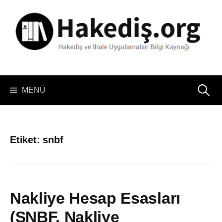
İçeriğe
atla
Arama:
MENÜ
Etiket:
snbf
Nakliye Hesap Esasları
(SNBF, Nakliye