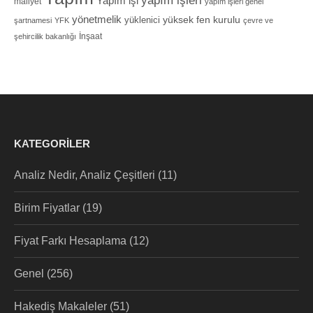
yapım işleri
Yapım işi
maliyet
yapım işleri genel
yönetmelik
yüksek fen kurulu
yüklenici
şartnamesi
YFK
çevre ve
İnşaat
şehircilik bakanlığı
KATEGORILER
Analiz Nedir, Analiz Çeşitleri
(11)
Birim Fiyatlar
(19)
Fiyat Farkı Hesaplama
(12)
Genel
(256)
Hakediş Makaleler
(51)