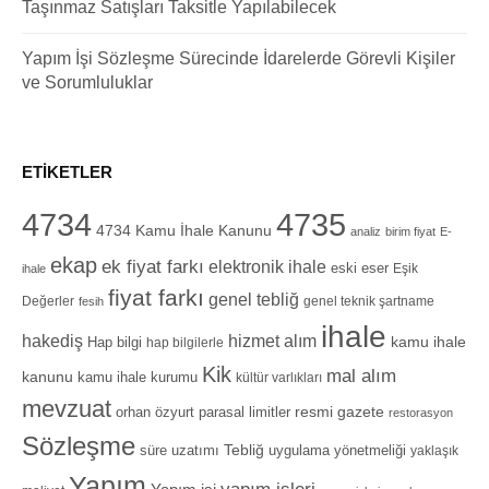
Taşınmaz Satışları Taksitle Yapılabilecek
Yapım İşi Sözleşme Sürecinde İdarelerde Görevli Kişiler
ve Sorumluluklar
ETIKETLER
4734
4735
4734 Kamu İhale Kanunu
analiz
birim fiyat
E-
ekap
ek fiyat farkı
elektronik ihale
eski eser
Eşik
ihale
fiyat farkı
genel tebliğ
Değerler
genel teknik şartname
fesih
ihale
hizmet alım
hakediş
Hap bilgi
kamu ihale
hap bilgilerle
Kik
mal alım
kanunu
kamu ihale kurumu
kültür varlıkları
mevzuat
orhan özyurt
resmi gazete
parasal limitler
restorasyon
Sözleşme
Tebliğ
süre uzatımı
uygulama yönetmeliği
yaklaşık
Yapım