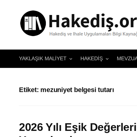
İçeriğe
atla
YAKLAŞIK MALIYET
HAKEDIŞ
MEVZU
Etiket:
mezuniyet belgesi tutarı
2026 Yılı Eşik Değerleri