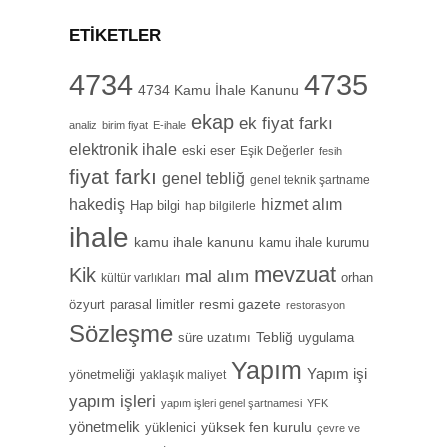
ETIKETLER
4734
4735
4734 Kamu İhale Kanunu
ekap
ek fiyat farkı
analiz
birim fiyat
E-ihale
elektronik ihale
eski eser
Eşik Değerler
fesih
fiyat farkı
genel tebliğ
genel teknik şartname
hizmet alım
hakediş
Hap bilgi
hap bilgilerle
ihale
kamu ihale kanunu
kamu ihale kurumu
mevzuat
Kik
mal alım
orhan
kültür varlıkları
özyurt
resmi gazete
parasal limitler
restorasyon
Sözleşme
Tebliğ
süre uzatımı
uygulama
Yapım
Yapım işi
yönetmeliği
yaklaşık maliyet
yapım işleri
yapım işleri genel şartnamesi
YFK
yönetmelik
yüksek fen kurulu
yüklenici
çevre ve