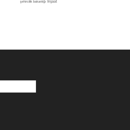
İnşaat
şehircilik bakanlığı