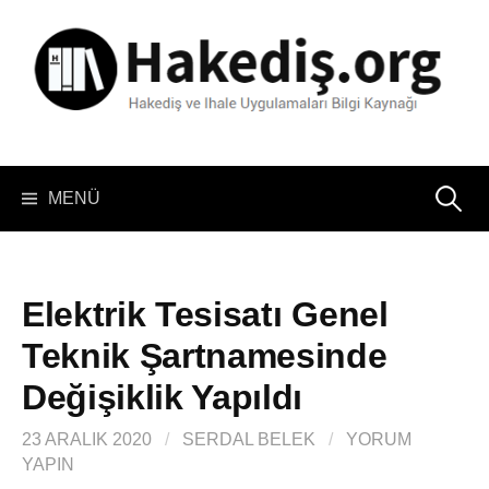
İçeriğe
atla
Arama:
MENÜ
Elektrik Tesisatı Genel
Teknik Şartnamesinde
Değişiklik Yapıldı
23 ARALIK 2020
/
SERDAL BELEK
/
YORUM
YAPIN