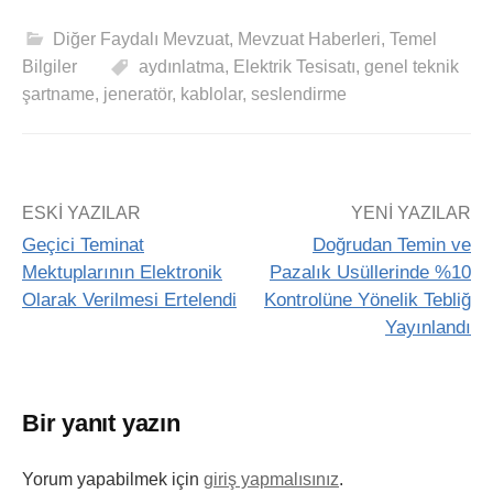
Diğer Faydalı Mevzuat
,
Mevzuat Haberleri
,
Temel
Bilgiler
aydınlatma
,
Elektrik Tesisatı
,
genel teknik
şartname
,
jeneratör
,
kablolar
,
seslendirme
ESKI YAZILAR
YENI YAZILAR
Geçici Teminat
Doğrudan Temin ve
Mektuplarının Elektronik
Pazalık Usüllerinde %10
Olarak Verilmesi Ertelendi
Kontrolüne Yönelik Tebliğ
Yayınlandı
Bir yanıt yazın
Yorum yapabilmek için
giriş yapmalısınız
.