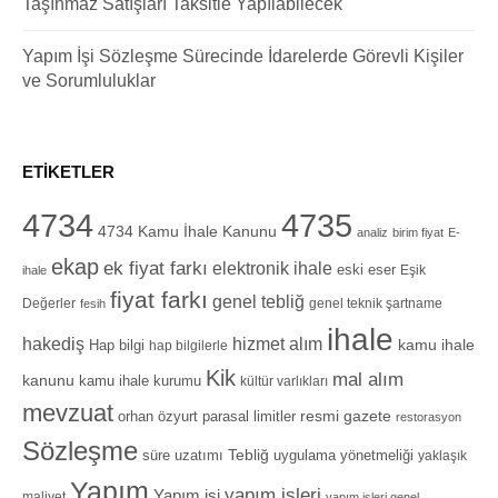
Taşınmaz Satışları Taksitle Yapılabilecek
Yapım İşi Sözleşme Sürecinde İdarelerde Görevli Kişiler
ve Sorumluluklar
ETIKETLER
4734
4735
4734 Kamu İhale Kanunu
analiz
birim fiyat
E-
ekap
ek fiyat farkı
elektronik ihale
eski eser
Eşik
ihale
fiyat farkı
genel tebliğ
Değerler
genel teknik şartname
fesih
ihale
hizmet alım
hakediş
Hap bilgi
kamu ihale
hap bilgilerle
Kik
mal alım
kanunu
kamu ihale kurumu
kültür varlıkları
mevzuat
orhan özyurt
resmi gazete
parasal limitler
restorasyon
Sözleşme
Tebliğ
süre uzatımı
uygulama yönetmeliği
yaklaşık
Yapım
yapım işleri
Yapım işi
maliyet
yapım işleri genel