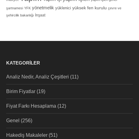
yönetmelik
yüksek fen kurulu
yüklenici
şartnamesi
YFK
çevre ve
İnşaat
şehircilik bakanlığı
KATEGORILER
Analiz Nedir, Analiz Çeşitleri
(11)
Birim Fiyatlar
(19)
Fiyat Farkı Hesaplama
(12)
Genel
(256)
Hakediş Makaleler
(51)