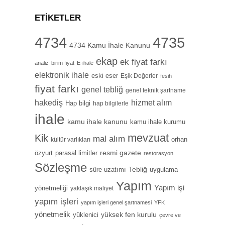
ETIKETLER
4734
4735
4734 Kamu İhale Kanunu
ekap
ek fiyat farkı
analiz
birim fiyat
E-ihale
elektronik ihale
eski eser
Eşik Değerler
fesih
fiyat farkı
genel tebliğ
genel teknik şartname
hizmet alım
hakediş
Hap bilgi
hap bilgilerle
ihale
kamu ihale kanunu
kamu ihale kurumu
mevzuat
Kik
mal alım
orhan
kültür varlıkları
özyurt
resmi gazete
parasal limitler
restorasyon
Sözleşme
Tebliğ
süre uzatımı
uygulama
Yapım
Yapım işi
yönetmeliği
yaklaşık maliyet
yapım işleri
yapım işleri genel şartnamesi
YFK
yönetmelik
yüksek fen kurulu
yüklenici
çevre ve