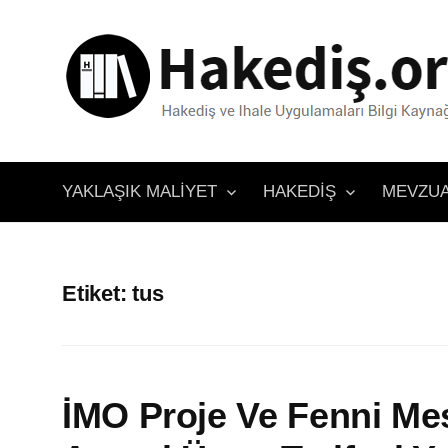
İçeriğe
atla
YAKLAŞIK MALIYET
HAKEDIŞ
MEVZU
Etiket:
tus
İMO Proje Ve Fenni Mes