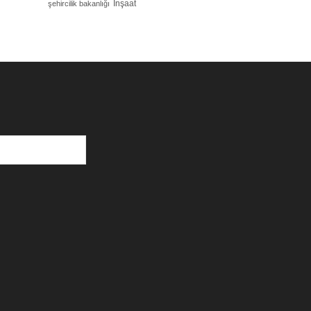
İnşaat
şehircilik bakanlığı