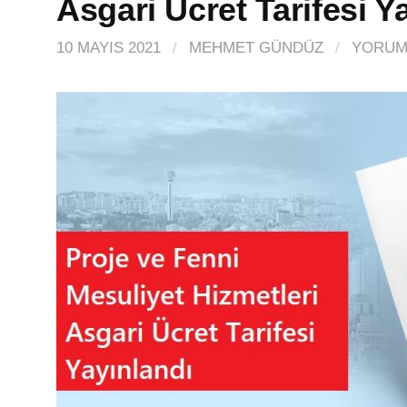
Asgari Ücret Tarifesi Y
10 MAYIS 2021
/
MEHMET GÜNDÜZ
/
YORUM