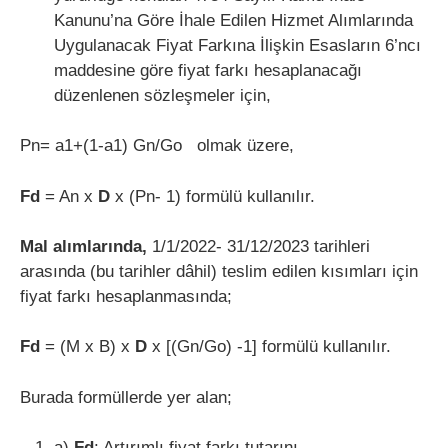
Kanunu’na Göre İhale Edilen Hizmet Alımlarında
Uygulanacak Fiyat Farkına İlişkin Esasların 6’ncı
maddesine göre fiyat farkı hesaplanacağı
düzenlenen sözleşmeler için,
Pn= a1+(1-a1) Gn/Go olmak üzere,
Fd
= An x
D
x (Pn- 1) formülü kullanılır.
Mal alımlarında,
1/1/2022- 31/12/2023 tarihleri
arasında (bu tarihler dâhil) teslim edilen kısımları için
fiyat farkı hesaplanmasında;
Fd
= (M x B) x
D
x [(Gn/Go) -1] formülü kullanılır.
Burada formüllerde yer alan;
a)
Fd
: Artırımlı fiyat farkı tutarını,