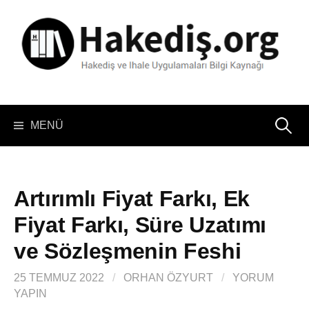
İçeriğe
atla
Arama:
MENÜ
Artırımlı Fiyat Farkı, Ek
Fiyat Farkı, Süre Uzatımı
ve Sözleşmenin Feshi
25 TEMMUZ 2022
/
ORHAN ÖZYURT
/
YORUM
YAPIN