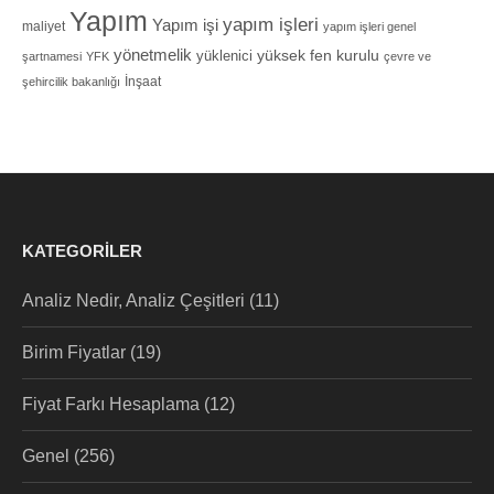
Yapım
yapım işleri
Yapım işi
maliyet
yapım işleri genel
yönetmelik
yüksek fen kurulu
yüklenici
şartnamesi
YFK
çevre ve
İnşaat
şehircilik bakanlığı
KATEGORILER
Analiz Nedir, Analiz Çeşitleri
(11)
Birim Fiyatlar
(19)
Fiyat Farkı Hesaplama
(12)
Genel
(256)