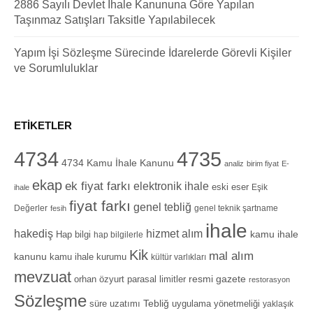
2886 Sayılı Devlet İhale Kanununa Göre Yapılan
Taşınmaz Satışları Taksitle Yapılabilecek
Yapım İşi Sözleşme Sürecinde İdarelerde Görevli Kişiler
ve Sorumluluklar
ETIKETLER
4734
4735
4734 Kamu İhale Kanunu
analiz
birim fiyat
E-
ekap
ek fiyat farkı
elektronik ihale
eski eser
Eşik
ihale
fiyat farkı
genel tebliğ
Değerler
genel teknik şartname
fesih
ihale
hizmet alım
hakediş
Hap bilgi
kamu ihale
hap bilgilerle
Kik
mal alım
kanunu
kamu ihale kurumu
kültür varlıkları
mevzuat
orhan özyurt
resmi gazete
parasal limitler
restorasyon
Sözleşme
Tebliğ
süre uzatımı
uygulama yönetmeliği
yaklaşık