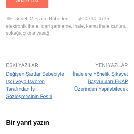
Share List
Genel
,
Mevzuat Haberleri
4734
,
4735
,
elektronik ihale
,
idari şartneme
,
ihale
,
kamu ihale kanunu
,
sokağa çıkma yasağı
ESKI YAZILAR
YENI YAZILAR
Değişen Şartlar Sebebiyle
İhalelere Yönelik Şikayet
İşçi veya İşveren
Başvuruları EKAP
Tarafından İş
Üzerinden Yapılabilecek
Sözleşmesinin Feshi
Bir yanıt yazın