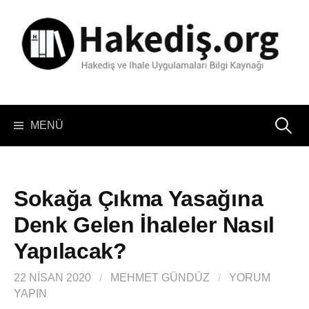
İçeriğe
atla
Arama:
MENÜ
Sokağa Çıkma Yasağına
Denk Gelen İhaleler Nasıl
Yapılacak?
22 NISAN 2020
/
MEHMET GÜNDÜZ
/
YORUM
YAPIN