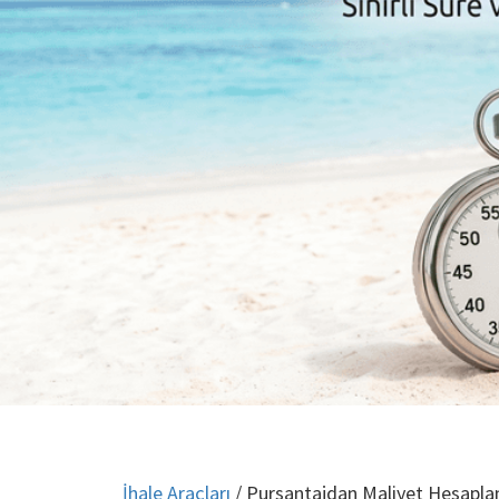
İhale Araçları
/ Pursantajdan Maliyet Hesapl