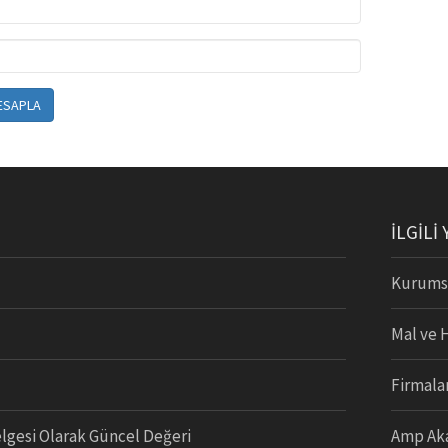
ESAPLA
İLGİLİ
Kurumsa
Mal ve 
Firmalar
lgesi Olarak Güncel Değeri
Amp Aka