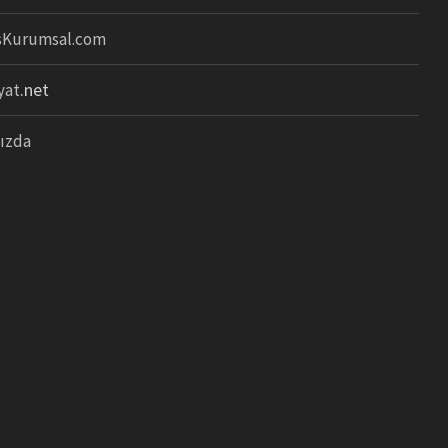
sKurumsal.com
.net
yat
ızda