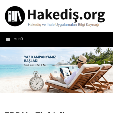
MENÜ
T
O
G
G
L
E
N
A
V
I
G
A
T
I
O
N