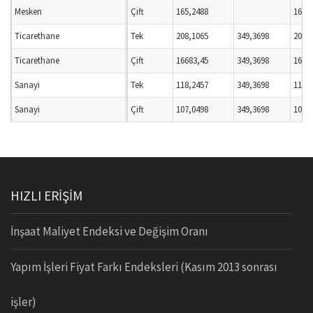
Mesken
Çift
165,2488
165,
Ticarethane
Tek
208,1065
349,3698
208,
Ticarethane
Çift
16683,45
349,3698
1668
Sanayi
Tek
118,2457
349,3698
118,
Sanayi
Çift
107,0498
349,3698
107,
HIZLI ERİŞİM
İnşaat Maliyet Endeksi ve Değişim Oranı
Yapım İşleri Fiyat Farkı Endeksleri (Kasım 2013 sonrası
işler)