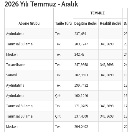
2026 Yılı Temmuz - Aralık
TEMMUZ
Abone Grubu
Tarife Türü
Dağıtım Bedeli
Reaktif Bedeli
Dağıt
Aydınlatma
Tek
237,469
237,
Tarımsal Sulama
Tek
203,7247
349,3698
203,
Mesken
Tek
242,49
242,
Ticarethane
Tek
247,9368
349,3698
247,
Sanayi
Tek
182,9503
349,3698
182,
Aydınlatma
Tek
199,7432
199,
Aydınlatma
Çift
160,1246
160,
Tarımsal Sulama
Tek
171,0785
349,3698
171,
Tarımsal Sulama
Çift
137,4008
349,3698
137,
Mesken
Tek
204,0402
204,