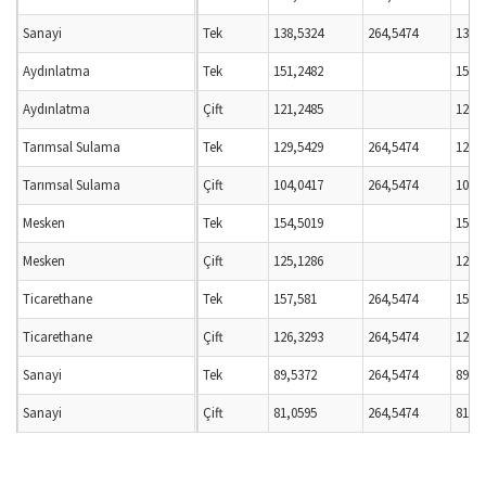
Sanayi
Tek
138,5324
264,5474
138,
Aydınlatma
Tek
151,2482
151,
Aydınlatma
Çift
121,2485
121,
Tarımsal Sulama
Tek
129,5429
264,5474
129,
Tarımsal Sulama
Çift
104,0417
264,5474
104,
Mesken
Tek
154,5019
154,
Mesken
Çift
125,1286
125,
Ticarethane
Tek
157,581
264,5474
157,
Ticarethane
Çift
126,3293
264,5474
126,
Sanayi
Tek
89,5372
264,5474
89,5
Sanayi
Çift
81,0595
264,5474
81,0