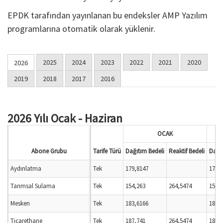
EPDK tarafından yayınlanan bu endeksler AMP Yazılım
programlarına otomatik olarak yüklenir.
2025
2024
2023
2022
2021
2020
2026
2019
2018
2017
2016
2026 Yılı Ocak - Haziran
OCAK
Abone Grubu
Tarife Türü
Dağıtım Bedeli
Reaktif Bedeli
Dağıt
Aydınlatma
Tek
179,8147
179,
Tarımsal Sulama
Tek
154,263
264,5474
154,
Mesken
Tek
183,6166
183,
Ticarethane
Tek
187,741
264,5474
187,